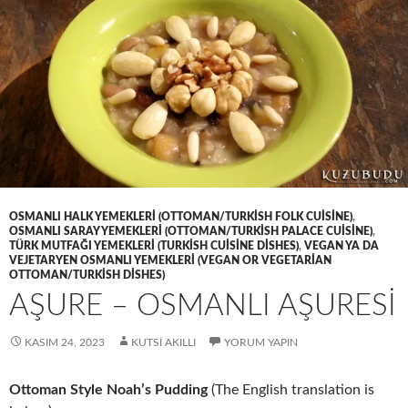
OSMANLI HALK YEMEKLERI (OTTOMAN/TURKISH FOLK CUISINE)
,
OSMANLI SARAY YEMEKLERI (OTTOMAN/TURKISH PALACE CUISINE)
,
TÜRK MUTFAĞI YEMEKLERI (TURKISH CUISINE DISHES)
,
VEGAN YA DA
VEJETARYEN OSMANLI YEMEKLERI (VEGAN OR VEGETARIAN
OTTOMAN/TURKISH DISHES)
AŞURE – OSMANLI AŞURESİ
KASIM 24, 2023
KUTSI AKILLI
YORUM YAPIN
Ottoman Style Noah’s Pudding
(The English translation is