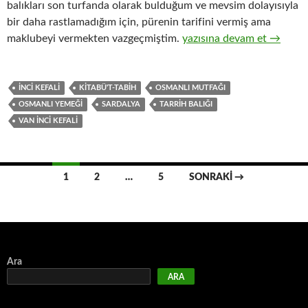
balıkları son turfanda olarak bulduğum ve mevsim dolayısıyla
bir daha rastlamadığım için, pürenin tarifini vermiş ama
MAKLUBE (BALIKLI OML
maklubeyi vermekten vazgeçmiştim.
yazısına devam et
→
İNCI KEFALI
KITABÜ'T-TABIH
OSMANLI MUTFAĞI
OSMANLI YEMEĞI
SARDALYA
TARRIH BALIĞI
VAN INCI KEFALI
Yazı
1
2
…
5
SONRAKI →
dolaşımı
Ara
ARA