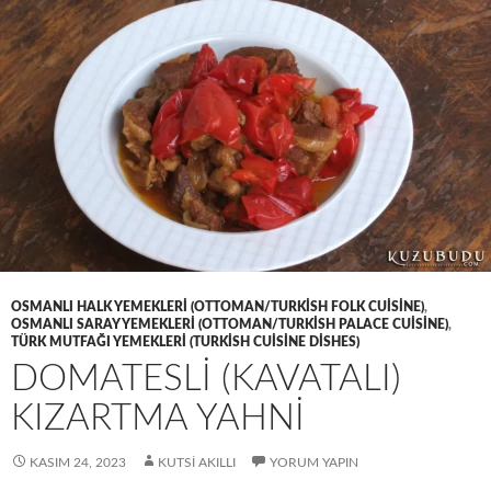
OSMANLI HALK YEMEKLERI (OTTOMAN/TURKISH FOLK CUISINE)
,
OSMANLI SARAY YEMEKLERI (OTTOMAN/TURKISH PALACE CUISINE)
,
TÜRK MUTFAĞI YEMEKLERI (TURKISH CUISINE DISHES)
DOMATESLİ (KAVATALI)
KIZARTMA YAHNİ
KASIM 24, 2023
KUTSI AKILLI
YORUM YAPIN