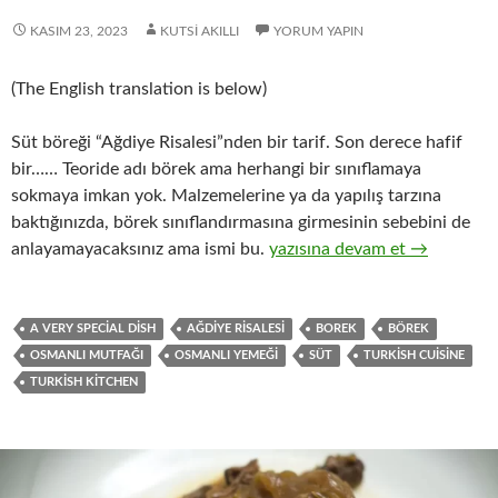
KASIM 23, 2023
KUTSI AKILLI
YORUM YAPIN
(The English translation is below)
Süt böreği “Ağdiye Risalesi”nden bir tarif. Son derece hafif
bir…… Teoride adı börek ama herhangi bir sınıflamaya
sokmaya imkan yok. Malzemelerine ya da yapılış tarzına
baktığınızda, börek sınıflandırmasına girmesinin sebebini de
SÜT BÖREĞİ
anlayamayacaksınız ama ismi bu.
yazısına devam et
→
A VERY SPECIAL DISH
AĞDIYE RISALESI
BOREK
BÖREK
OSMANLI MUTFAĞI
OSMANLI YEMEĞI
SÜT
TURKISH CUISINE
TURKISH KITCHEN