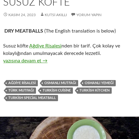
SUSUZ KÖFTE
KASIM 24, 2023
KUTSI AKILLI
YORUM YAPIN
DRY MEATBALLS
(The English translation is below)
Susuz köfte
Ağdiye Risalesi
nden bir tarif. Çok kolay ve
kolaylığından umulmayacak derecede lezzetli.
SUSUZ KÖFTE
yazısına devam et
→
AĞDIYE RISALESI
OSMANLI MUTFAĞI
OSMANLI YEMEĞI
TÜRK MUTFAĞI
TURKISH CUISINE
TURKISH KITCHEN
TURKISH SPECIAL MEATBALL