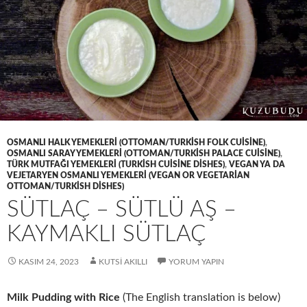
OSMANLI HALK YEMEKLERI (OTTOMAN/TURKISH FOLK CUISINE)
,
OSMANLI SARAY YEMEKLERI (OTTOMAN/TURKISH PALACE CUISINE)
,
TÜRK MUTFAĞI YEMEKLERI (TURKISH CUISINE DISHES)
,
VEGAN YA DA
VEJETARYEN OSMANLI YEMEKLERI (VEGAN OR VEGETARIAN
OTTOMAN/TURKISH DISHES)
SÜTLAÇ – SÜTLÜ AŞ –
KAYMAKLI SÜTLAÇ
KASIM 24, 2023
KUTSI AKILLI
YORUM YAPIN
Milk Pudding with Rice
(The English translation is below)