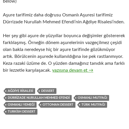
below)
Aşure tarifimiz daha doğrusu Osmanlı Aşuresi tarifimiz
Dürrizade Nurullah Mehmed Efendi’nin Ağdiye Risalesi’nden.
Her şey gibi aşure de yüzyıllar boyunca değişimler göstererek
farklılaşmış. Örneğin dönem aşurelerinin vazgeçilmez çeşidi
olan bakla neredeyse hiç bir aşure tarifinde gözükmüyor
artık. Börülcenin aşurede kullanıldığına ise pek rastlanmıyor.
Keza razaki üzüme de. O yüzden damağınız tanıdık ama farklı
AŞURE – OSMANLI AŞURESİ
bir lezzetle karşılaşacak.
yazısına devam et
→
AĞDIYE RISALESI
DESSERT
DÜRRIZADE NURULLAH MEHMED EFENDI
OSMANLI MUTFAĞI
OSMANLI YEMEĞI
OTTOMAN DESSERT
TÜRK MUTFAĞI
TURKISH DESSERT