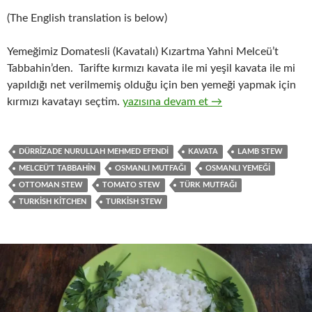
(The English translation is below)
Yemeğimiz Domatesli (Kavatalı) Kızartma Yahni Melceü’t
Tabbahin’den. Tarifte kırmızı kavata ile mi yeşil kavata ile mi
yapıldığı net verilmemiş olduğu için ben yemeği yapmak için
DOMATESLİ (KAVATALI) KIZARTMA Y
kırmızı kavatayı seçtim.
yazısına devam et
→
DÜRRIZADE NURULLAH MEHMED EFENDI
KAVATA
LAMB STEW
MELCEÜ'T TABBAHIN
OSMANLI MUTFAĞI
OSMANLI YEMEĞI
OTTOMAN STEW
TOMATO STEW
TÜRK MUTFAĞI
TURKISH KITCHEN
TURKISH STEW