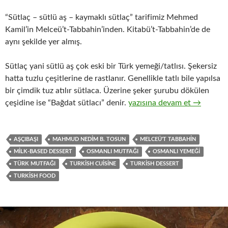
“Sütlaç – sütlü aş – kaymaklı sütlaç” tarifimiz Mehmed
Kamil’in Melceü’t-Tabbahin’inden. Kitabü’t-Tabbahin’de de
aynı şekilde yer almış.
Sütlaç yani sütlü aş çok eski bir Türk yemeği/tatlısı. Şekersiz
hatta tuzlu çeşitlerine de rastlanır. Genellikle tatlı bile yapılsa
bir çimdik tuz atılır sütlaca. Üzerine şeker şurubu dökülen
SÜTLAÇ – SÜTLÜ AŞ – KA
çeşidine ise “Bağdat sütlacı” denir.
yazısına devam et
→
AŞÇIBAŞI
MAHMUD NEDIM B. TOSUN
MELCEÜ'T TABBAHIN
MILK-BASED DESSERT
OSMANLI MUTFAĞI
OSMANLI YEMEĞI
TÜRK MUTFAĞI
TURKISH CUISINE
TURKISH DESSERT
TURKISH FOOD