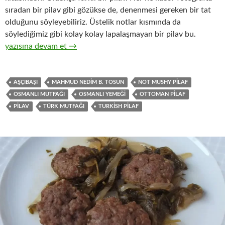
sıradan bir pilav gibi gözükse de, denenmesi gereken bir tat
olduğunu söyleyebiliriz. Üstelik notlar kısmında da
söylediğimiz gibi kolay kolay lapalaşmayan bir pilav bu.
KÖSE PİLAVI
yazısına devam et
→
AŞÇIBAŞI
MAHMUD NEDIM B. TOSUN
NOT MUSHY PILAF
OSMANLI MUTFAĞI
OSMANLI YEMEĞI
OTTOMAN PILAF
PILAV
TÜRK MUTFAĞI
TURKISH PILAF