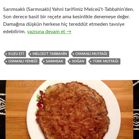
Sarımsaklı (Sarmısaklı) Yahni tarifimiz Melceü’t-Tabbahin’den.
Son derece basit bir reçete ama kesinlikle denemeye değer.
Damağına düşkün herkese hiç tereddüt etmeden tavsiye
SARIMSAKLI (SARMISAKLI) YAHNİ
edebilirim.
yazısına devam et
→
KUZU ETI
MELCEÜ'T TABBAHIN
OSMANLI MUTFAĞI
OSMANLI YEMEĞI
SARIMSAK
SOĞAN
TÜRK MUTFAĞI