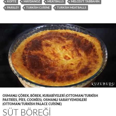
KÖFTE
MAYDANOZ
MEATBALLS
MELCEÜ'T TABBAHIN
PARSLEY
TURKISH CUISINE
TURKISH MEATBALLS
OSMANLI ÇÖREK, BÖREK, KURABIYELERI (OTTOMAN/TURKISH
PASTRIES, PIES, COOKIES)
,
OSMANLI SARAY YEMEKLERI
(OTTOMAN/TURKISH PALACE CUISINE)
SÜT BÖREĞİ