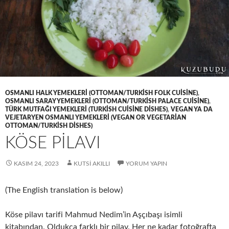
OSMANLI HALK YEMEKLERI (OTTOMAN/TURKISH FOLK CUISINE)
,
OSMANLI SARAY YEMEKLERI (OTTOMAN/TURKISH PALACE CUISINE)
,
TÜRK MUTFAĞI YEMEKLERI (TURKISH CUISINE DISHES)
,
VEGAN YA DA
VEJETARYEN OSMANLI YEMEKLERI (VEGAN OR VEGETARIAN
OTTOMAN/TURKISH DISHES)
KÖSE PİLAVI
KASIM 24, 2023
KUTSI AKILLI
YORUM YAPIN
(The English translation is below)
Köse pilavı tarifi Mahmud Nedim’in Aşçıbaşı isimli
kitabından. Oldukça farklı bir pilav. Her ne kadar fotoğrafta