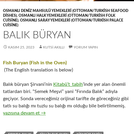
OSMANLI DENIZ MAHSULÜ YEMEKLERI (OTTOMAN/TURKISH SEAFOOD
DISHES)
,
OSMANLI HALK YEMEKLERI (OTTOMAN/TURKISH FOLK
CUISINE)
,
OSMANLI SARAY YEMEKLERI (OTTOMAN/TURKISH PALACE
CUISINE)
BALIK BÜRYAN
KASIM 25, 2023
KUTSI AKILLI
YORUM YAPIN
Fish Buryan (Fish in the Oven)
(The English translation is below)
Balık büryan Şirvani’nin
Kitabü’t_tabih
‘inde yer alan önemli
tatlardan biri. “Semek Meşvi” yani “Fırında Balık” adıyla
geçiyor. Sonda vereceğimiz orijinal tarifte de göreceğiniz gibi
tatlı su balığı mı tuzlu su balığı mı olduğu bile belirtilmemiş.
BALIK BÜRYAN
yazısına devam et
→