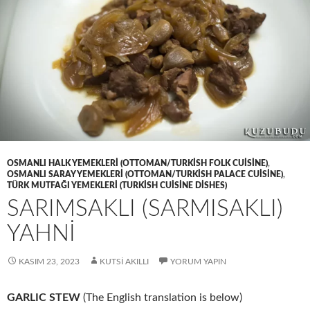
OSMANLI HALK YEMEKLERI (OTTOMAN/TURKISH FOLK CUISINE)
,
OSMANLI SARAY YEMEKLERI (OTTOMAN/TURKISH PALACE CUISINE)
,
TÜRK MUTFAĞI YEMEKLERI (TURKISH CUISINE DISHES)
SARIMSAKLI (SARMISAKLI)
YAHNİ
KASIM 23, 2023
KUTSI AKILLI
YORUM YAPIN
GARLIC STEW
(The English translation is below)