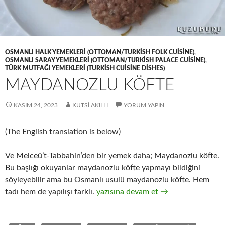
OSMANLI HALK YEMEKLERI (OTTOMAN/TURKISH FOLK CUISINE)
,
OSMANLI SARAY YEMEKLERI (OTTOMAN/TURKISH PALACE CUISINE)
,
TÜRK MUTFAĞI YEMEKLERI (TURKISH CUISINE DISHES)
MAYDANOZLU KÖFTE
KASIM 24, 2023
KUTSI AKILLI
YORUM YAPIN
(The English translation is below)
Ve Melceü’t-Tabbahin’den bir yemek daha; Maydanozlu köfte.
Bu başlığı okuyanlar maydanozlu köfte yapmayı bildiğini
söyleyebilir ama bu Osmanlı usulü maydanozlu köfte. Hem
MAYDANOZLU KÖFTE
tadı hem de yapılışı farklı.
yazısına devam et
→