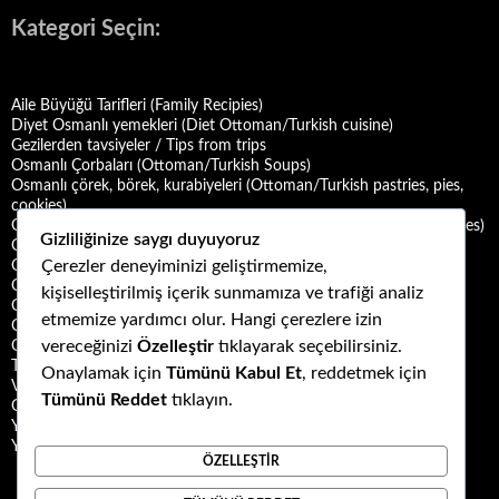
Kategori Seçin:
Aile Büyüğü Tarifleri (Family Recipies)
Diyet Osmanlı yemekleri (Diet Ottoman/Turkish cuisine)
Gezilerden tavsiyeler / Tips from trips
Osmanlı Çorbaları (Ottoman/Turkish Soups)
Osmanlı çörek, börek, kurabiyeleri (Ottoman/Turkish pastries, pies,
cookies)
Osmanlı Deniz Mahsulü Yemekleri (Ottoman/Turkish Seafood Dishes)
Gizliliğinize saygı duyuyoruz
Osmanlı Halk Yemekleri (Ottoman/Turkish Folk Cuisine)
Çerezler deneyiminizi geliştirmemize,
Osmanlı Mezeleri (Ottoman Mezes/Appetizers)
Osmanlı Saray Yemekleri (Ottoman/Turkish Palace Cuisine)
kişiselleştirilmiş içerik sunmamıza ve trafiği analiz
Osmanlı Şerbet ve Hoşafları (Ottoman/Turkish Sherbets and
etmemize yardımcı olur. Hangi çerezlere izin
Compotes)
vereceğinizi
Özelleştir
tıklayarak seçebilirsiniz.
Osmanlı Tatlıları (Ottoman/Turkish Desserts)
Türk Mutfağı Yemekleri (Turkish cuisine dishes)
Onaylamak için
Tümünü Kabul Et
, reddetmek için
Vegan ya da Vejetaryen Osmanlı Yemekleri (Vegan or Vegetarian
Tümünü Reddet
tıklayın.
Ottoman/Turkish Dishes)
Yemek Kültürü (Food Culture)
Yemek ve Yemek Kültürü Kitapları
ÖZELLEŞTIR