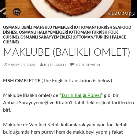
OSMANLI DENIZ MAHSULÜ YEMEKLERI (OTTOMAN/TURKISH SEAFOOD
DISHES)
,
OSMANLI HALK YEMEKLERI (OTTOMAN/TURKISH FOLK
CUISINE)
,
OSMANLI SARAY YEMEKLERI (OTTOMAN/TURKISH PALACE
CUISINE)
MAKLUBE (BALIKLI OMLET)
KASIM 23, 2023
KUTSI AKILLI
YORUM YAPIN
FISH OMELETTE
(The English translation is below)
Maklube (Balıklı omlet) de “
Tarrih Balığı Püresi
” gibi bir
Abbasi Sarayı yemeği ve Kitabü’t-Tabih’teki orijinal tariflerden
biri.
Maklube de Van İnci Kefali kullanılarak yapılıyor. İnci kefali
bulduğumda hem püreyi hem de maklubeyi yapmış fakat