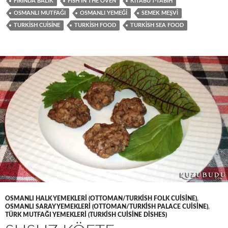
FIRINDA BALIK
FISH IN THE OVEN
KITABÜ'T-TABIH
OSMANLI MUTFAĞI
OSMANLI YEMEĞI
SEMEK MEŞVI
TURKISH CUISINE
TURKISH FOOD
TURKISH SEA FOOD
OSMANLI HALK YEMEKLERI (OTTOMAN/TURKISH FOLK CUISINE)
,
OSMANLI SARAY YEMEKLERI (OTTOMAN/TURKISH PALACE CUISINE)
,
TÜRK MUTFAĞI YEMEKLERI (TURKISH CUISINE DISHES)