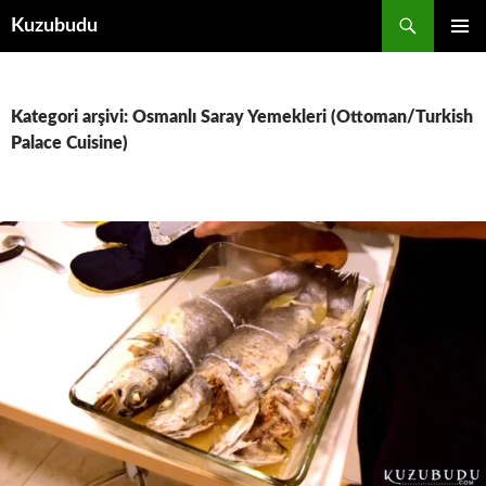
İçeriğe
Ara
Kuzubudu
atla
BIRINCI
MENÜ
Kategori arşivi: Osmanlı Saray Yemekleri (Ottoman/Turkish
Palace Cuisine)