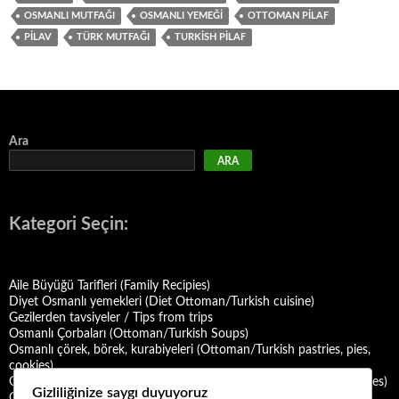
OSMANLI MUTFAĞI
OSMANLI YEMEĞI
OTTOMAN PILAF
PILAV
TÜRK MUTFAĞI
TURKISH PILAF
Ara
ARA
Kategori Seçin:
Aile Büyüğü Tarifleri (Family Recipies)
Diyet Osmanlı yemekleri (Diet Ottoman/Turkish cuisine)
Gezilerden tavsiyeler / Tips from trips
Osmanlı Çorbaları (Ottoman/Turkish Soups)
Osmanlı çörek, börek, kurabiyeleri (Ottoman/Turkish pastries, pies,
cookies)
Osmanlı Deniz Mahsulü Yemekleri (Ottoman/Turkish Seafood Dishes)
Gizliliğinize saygı duyuyoruz
Osmanlı Halk Yemekleri (Ottoman/Turkish Folk Cuisine)