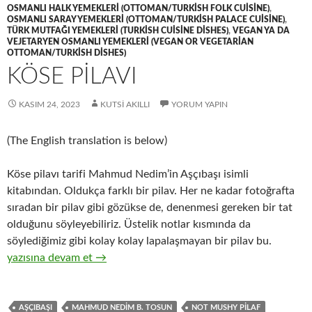
OSMANLI HALK YEMEKLERI (OTTOMAN/TURKISH FOLK CUISINE)
,
OSMANLI SARAY YEMEKLERI (OTTOMAN/TURKISH PALACE CUISINE)
,
TÜRK MUTFAĞI YEMEKLERI (TURKISH CUISINE DISHES)
,
VEGAN YA DA
VEJETARYEN OSMANLI YEMEKLERI (VEGAN OR VEGETARIAN
OTTOMAN/TURKISH DISHES)
KÖSE PİLAVI
KASIM 24, 2023
KUTSI AKILLI
YORUM YAPIN
(The English translation is below)
Köse pilavı tarifi Mahmud Nedim’in Aşçıbaşı isimli
kitabından. Oldukça farklı bir pilav. Her ne kadar fotoğrafta
sıradan bir pilav gibi gözükse de, denenmesi gereken bir tat
olduğunu söyleyebiliriz. Üstelik notlar kısmında da
söylediğimiz gibi kolay kolay lapalaşmayan bir pilav bu.
KÖSE PİLAVI
yazısına devam et
→
AŞÇIBAŞI
MAHMUD NEDIM B. TOSUN
NOT MUSHY PILAF