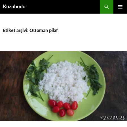
İçeriğe
Ara
Kuzubudu
atla
BIRINCI
MENÜ
Etiket arşivi: Ottoman pilaf