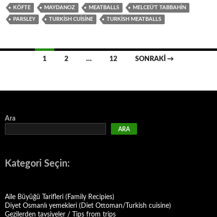
KÖFTE
MAYDANOZ
MEATBALLS
MELCEÜ'T TABBAHIN
PARSLEY
TURKISH CUISINE
TURKISH MEATBALLS
Yazı
1
2
…
12
SONRAKI →
dolaşımı
Ara
ARA
Kategori Seçin:
Aile Büyüğü Tarifleri (Family Recipies)
Diyet Osmanlı yemekleri (Diet Ottoman/Turkish cuisine)
Gezilerden tavsiyeler / Tips from trips