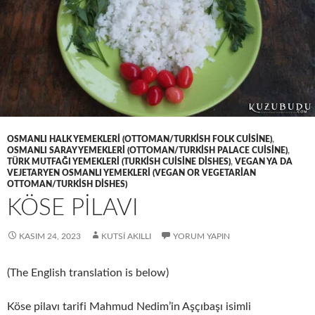
OSMANLI HALK YEMEKLERI (OTTOMAN/TURKISH FOLK CUISINE)
,
OSMANLI SARAY YEMEKLERI (OTTOMAN/TURKISH PALACE CUISINE)
,
TÜRK MUTFAĞI YEMEKLERI (TURKISH CUISINE DISHES)
,
VEGAN YA DA
VEJETARYEN OSMANLI YEMEKLERI (VEGAN OR VEGETARIAN
OTTOMAN/TURKISH DISHES)
KÖSE PİLAVI
KASIM 24, 2023
KUTSI AKILLI
YORUM YAPIN
(The English translation is below)
Köse pilavı tarifi Mahmud Nedim’in Aşçıbaşı isimli