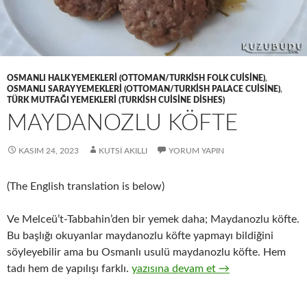
OSMANLI HALK YEMEKLERI (OTTOMAN/TURKISH FOLK CUISINE)
,
OSMANLI SARAY YEMEKLERI (OTTOMAN/TURKISH PALACE CUISINE)
,
TÜRK MUTFAĞI YEMEKLERI (TURKISH CUISINE DISHES)
MAYDANOZLU KÖFTE
KASIM 24, 2023
KUTSI AKILLI
YORUM YAPIN
(The English translation is below)
Ve Melceü’t-Tabbahin’den bir yemek daha; Maydanozlu köfte.
Bu başlığı okuyanlar maydanozlu köfte yapmayı bildiğini
söyleyebilir ama bu Osmanlı usulü maydanozlu köfte. Hem
MAYDANOZLU KÖFTE
tadı hem de yapılışı farklı.
yazısına devam et
→