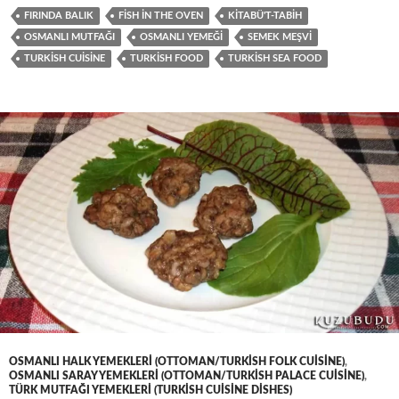
FIRINDA BALIK
FISH IN THE OVEN
KITABÜ'T-TABIH
OSMANLI MUTFAĞI
OSMANLI YEMEĞI
SEMEK MEŞVI
TURKISH CUISINE
TURKISH FOOD
TURKISH SEA FOOD
OSMANLI HALK YEMEKLERI (OTTOMAN/TURKISH FOLK CUISINE)
,
OSMANLI SARAY YEMEKLERI (OTTOMAN/TURKISH PALACE CUISINE)
,
TÜRK MUTFAĞI YEMEKLERI (TURKISH CUISINE DISHES)