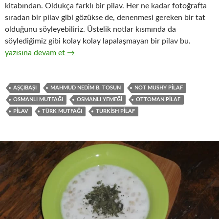
kitabından. Oldukça farklı bir pilav. Her ne kadar fotoğrafta
sıradan bir pilav gibi gözükse de, denenmesi gereken bir tat
olduğunu söyleyebiliriz. Üstelik notlar kısmında da
söylediğimiz gibi kolay kolay lapalaşmayan bir pilav bu.
KÖSE PİLAVI
yazısına devam et
→
AŞÇIBAŞI
MAHMUD NEDIM B. TOSUN
NOT MUSHY PILAF
OSMANLI MUTFAĞI
OSMANLI YEMEĞI
OTTOMAN PILAF
PILAV
TÜRK MUTFAĞI
TURKISH PILAF