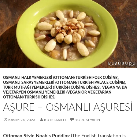
OSMANLI HALK YEMEKLERI (OTTOMAN/TURKISH FOLK CUISINE)
,
OSMANLI SARAY YEMEKLERI (OTTOMAN/TURKISH PALACE CUISINE)
,
TÜRK MUTFAĞI YEMEKLERI (TURKISH CUISINE DISHES)
,
VEGAN YA DA
VEJETARYEN OSMANLI YEMEKLERI (VEGAN OR VEGETARIAN
OTTOMAN/TURKISH DISHES)
AŞURE – OSMANLI AŞURESİ
KASIM 24, 2023
KUTSI AKILLI
YORUM YAPIN
Ottoman Style Noah’s Pudding
(The English translation is