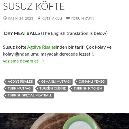
SUSUZ KÖFTE
KASIM 24, 2023
KUTSI AKILLI
YORUM YAPIN
DRY MEATBALLS
(The English translation is below)
Susuz köfte
Ağdiye Risalesi
nden bir tarif. Çok kolay ve
kolaylığından umulmayacak derecede lezzetli.
SUSUZ KÖFTE
yazısına devam et
→
AĞDIYE RISALESI
OSMANLI MUTFAĞI
OSMANLI YEMEĞI
TÜRK MUTFAĞI
TURKISH CUISINE
TURKISH KITCHEN
TURKISH SPECIAL MEATBALL