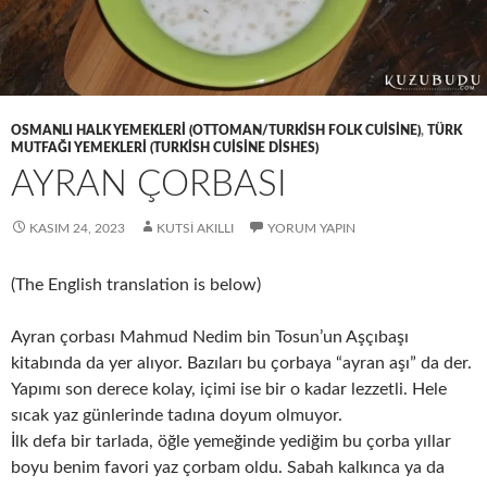
OSMANLI HALK YEMEKLERI (OTTOMAN/TURKISH FOLK CUISINE)
,
TÜRK
MUTFAĞI YEMEKLERI (TURKISH CUISINE DISHES)
AYRAN ÇORBASI
KASIM 24, 2023
KUTSI AKILLI
YORUM YAPIN
(The English translation is below)
Ayran çorbası Mahmud Nedim bin Tosun’un Aşçıbaşı
kitabında da yer alıyor. Bazıları bu çorbaya “ayran aşı” da der.
Yapımı son derece kolay, içimi ise bir o kadar lezzetli. Hele
sıcak yaz günlerinde tadına doyum olmuyor.
İlk defa bir tarlada, öğle yemeğinde yediğim bu çorba yıllar
boyu benim favori yaz çorbam oldu. Sabah kalkınca ya da