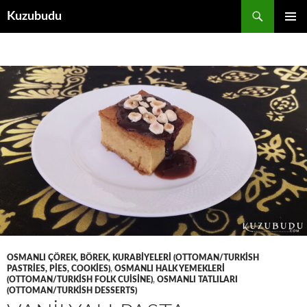
İçeriğe
Ara
Kuzubudu
atla
BIRINCI
MENÜ
OSMANLI ÇÖREK, BÖREK, KURABIYELERI (OTTOMAN/TURKISH
PASTRIES, PIES, COOKIES)
,
OSMANLI HALK YEMEKLERI
(OTTOMAN/TURKISH FOLK CUISINE)
,
OSMANLI TATLILARI
(OTTOMAN/TURKISH DESSERTS)