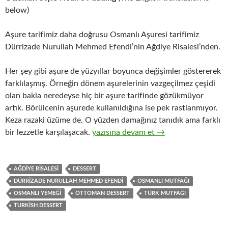
below)
Aşure tarifimiz daha doğrusu Osmanlı Aşuresi tarifimiz
Dürrizade Nurullah Mehmed Efendi’nin Ağdiye Risalesi’nden.
Her şey gibi aşure de yüzyıllar boyunca değişimler göstererek
farklılaşmış. Örneğin dönem aşurelerinin vazgeçilmez çeşidi
olan bakla neredeyse hiç bir aşure tarifinde gözükmüyor
artık. Börülcenin aşurede kullanıldığına ise pek rastlanmıyor.
Keza razaki üzüme de. O yüzden damağınız tanıdık ama farklı
AŞURE – OSMANLI AŞURESİ
bir lezzetle karşılaşacak.
yazısına devam et
→
AĞDIYE RISALESI
DESSERT
DÜRRIZADE NURULLAH MEHMED EFENDI
OSMANLI MUTFAĞI
OSMANLI YEMEĞI
OTTOMAN DESSERT
TÜRK MUTFAĞI
TURKISH DESSERT