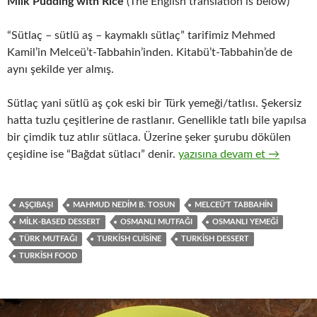
Milk Pudding with Rice
(The English translation is below)
“Sütlaç – sütlü aş – kaymaklı sütlaç” tarifimiz Mehmed
Kamil’in Melceü’t-Tabbahin’inden. Kitabü’t-Tabbahin’de de
aynı şekilde yer almış.
Sütlaç yani sütlü aş çok eski bir Türk yemeği/tatlısı. Şekersiz
hatta tuzlu çeşitlerine de rastlanır. Genellikle tatlı bile yapılsa
bir çimdik tuz atılır sütlaca. Üzerine şeker şurubu dökülen
SÜTLAÇ – SÜTLÜ AŞ – KA
çeşidine ise “Bağdat sütlacı” denir.
yazısına devam et
→
AŞÇIBAŞI
MAHMUD NEDIM B. TOSUN
MELCEÜ'T TABBAHIN
MILK-BASED DESSERT
OSMANLI MUTFAĞI
OSMANLI YEMEĞI
TÜRK MUTFAĞI
TURKISH CUISINE
TURKISH DESSERT
TURKISH FOOD