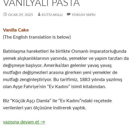
VANILYALI PASTA
OCAK 29, 2025
KUTSI AKILLI
YORUM YAPIN
Vanilla Cake
(The English translation is below)
Batılılaşma hareketleri ile birlikte Osmanlı imparatorluğunda
yemek alışkanlıklarının yanında, yemekler ve yapım tarzları da
değişmeye başlıyor. Amerika’dan gelenler yavaş yavaş
mutfağın değişmezleri arasına girerken yeni yemekler de
mutfağı zenginleştiriyor. Bu tarifimiz, 1883 yılında yazılmış
olan Ayşe Fahriye’nin “Ev Kadını” isimli kitabından.
Biz “Küçük Aşçı Damla” ile “Ev Kadını”ndaki reçetede
verilenleri yarı ölçüsüne indirerek yaptık.
Vanilyalı Pasta
yazısına devam et
→