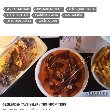
#EVKADINIKITABI
#OSMANLIMUTFAĞI
#PIRINÇUNLUPASTA
#TATLITARIFLERI
#VANILYALIPASTA
AYŞE FAHRIYE
OTTOMAN CUISINE
VANILLA CAKE
GEZILERDEN TAVSIYELER / TIPS FROM TRIPS