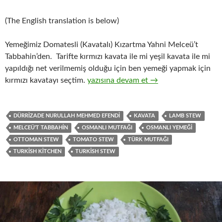
(The English translation is below)
Yemeğimiz Domatesli (Kavatalı) Kızartma Yahni Melceü’t
Tabbahin’den. Tarifte kırmızı kavata ile mi yeşil kavata ile mi
yapıldığı net verilmemiş olduğu için ben yemeği yapmak için
DOMATESLİ (KAVATALI) KIZARTMA Y
kırmızı kavatayı seçtim.
yazısına devam et
→
DÜRRIZADE NURULLAH MEHMED EFENDI
KAVATA
LAMB STEW
MELCEÜ'T TABBAHIN
OSMANLI MUTFAĞI
OSMANLI YEMEĞI
OTTOMAN STEW
TOMATO STEW
TÜRK MUTFAĞI
TURKISH KITCHEN
TURKISH STEW