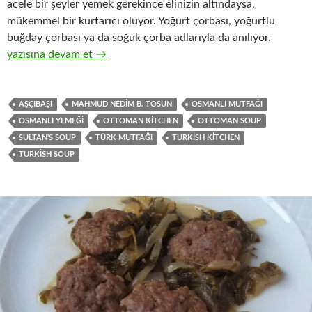
acele bir şeyler yemek gerekince elinizin altındaysa,
mükemmel bir kurtarıcı oluyor. Yoğurt çorbası, yoğurtlu
buğday çorbası ya da soğuk çorba adlarıyla da anılıyor.
AYRAN ÇORBASI
yazısına devam et
→
AŞÇIBAŞI
MAHMUD NEDIM B. TOSUN
OSMANLI MUTFAĞI
OSMANLI YEMEĞI
OTTOMAN KITCHEN
OTTOMAN SOUP
SULTAN'S SOUP
TÜRK MUTFAĞI
TURKISH KITCHEN
TURKISH SOUP