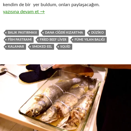
kendim de bir yer buldum, onları paylaşacağım.
DEDEAĞAÇ’a (Aleksandrupolis) Yolu Düşenler İçin
yazısına devam et
→
BALIK PASTIRMASI
DANA CIĞERI KIZARTMA
DÜZIKO
FISH PASTRAMI
FRIED BEEF LIVER
FÜME YILAN BALIĞI
KALAMAR
SMOKED EEL
SQUID