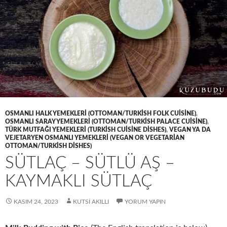
OSMANLI HALK YEMEKLERI (OTTOMAN/TURKISH FOLK CUISINE)
,
OSMANLI SARAY YEMEKLERI (OTTOMAN/TURKISH PALACE CUISINE)
,
TÜRK MUTFAĞI YEMEKLERI (TURKISH CUISINE DISHES)
,
VEGAN YA DA
VEJETARYEN OSMANLI YEMEKLERI (VEGAN OR VEGETARIAN
OTTOMAN/TURKISH DISHES)
SÜTLAÇ – SÜTLÜ AŞ –
KAYMAKLI SÜTLAÇ
KASIM 24, 2023
KUTSI AKILLI
YORUM YAPIN