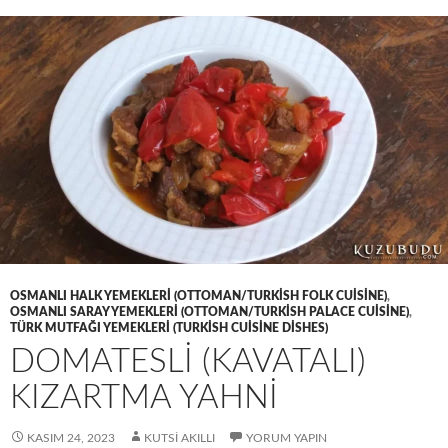
OSMANLI HALK YEMEKLERI (OTTOMAN/TURKISH FOLK CUISINE)
,
OSMANLI SARAY YEMEKLERI (OTTOMAN/TURKISH PALACE CUISINE)
,
TÜRK MUTFAĞI YEMEKLERI (TURKISH CUISINE DISHES)
DOMATESLİ (KAVATALI)
KIZARTMA YAHNİ
KASIM 24, 2023
KUTSI AKILLI
YORUM YAPIN