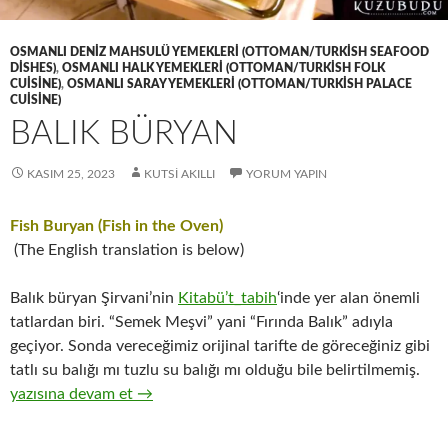
OSMANLI DENIZ MAHSULÜ YEMEKLERI (OTTOMAN/TURKISH SEAFOOD
DISHES)
,
OSMANLI HALK YEMEKLERI (OTTOMAN/TURKISH FOLK
CUISINE)
,
OSMANLI SARAY YEMEKLERI (OTTOMAN/TURKISH PALACE
CUISINE)
BALIK BÜRYAN
KASIM 25, 2023
KUTSI AKILLI
YORUM YAPIN
Fish Buryan (Fish in the Oven)
(The English translation is below)
Balık büryan Şirvani’nin
Kitabü’t_tabih
‘inde yer alan önemli
tatlardan biri. “Semek Meşvi” yani “Fırında Balık” adıyla
geçiyor. Sonda vereceğimiz orijinal tarifte de göreceğiniz gibi
tatlı su balığı mı tuzlu su balığı mı olduğu bile belirtilmemiş.
BALIK BÜRYAN
yazısına devam et
→