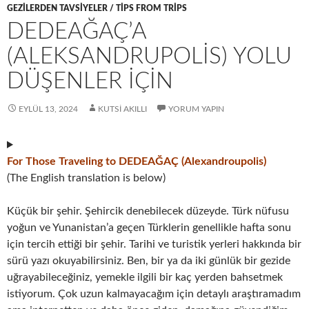
GEZILERDEN TAVSIYELER / TIPS FROM TRIPS
DEDEAĞAÇ’A
(ALEKSANDRUPOLIS) YOLU
DÜŞENLER İÇIN
EYLÜL 13, 2024
KUTSI AKILLI
YORUM YAPIN
For Those Traveling to DEDEAĞAÇ (Alexandroupolis)
(The English translation is below)
Küçük bir şehir. Şehircik denebilecek düzeyde. Türk nüfusu
yoğun ve Yunanistan’a geçen Türklerin genellikle hafta sonu
için tercih ettiği bir şehir. Tarihi ve turistik yerleri hakkında bir
sürü yazı okuyabilirsiniz. Ben, bir ya da iki günlük bir gezide
uğrayabileceğiniz, yemekle ilgili bir kaç yerden bahsetmek
istiyorum. Çok uzun kalmayacağım için detaylı araştıramadım