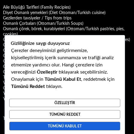
Aile Büyüğü Tarifleri (Family Recipies)
Diyet Osmanlı yemekleri (Diet Ottoman/Turkish cuisine)
Gezilerden tavsiyeler / Tips from trips
Osmanlı Çorbaları (Ottoman/Turkish Soups)
Osmanlı çörek, börek, kurabiyeleri (Ottoman/Turkish pastries, pies,
cookies)
Osmanlı Deniz Mahsulü Yemekleri (Ottoman/Turkish Seafood Dishes)
Gizliliğinize saygı duyuyoruz
Osmanlı Halk Yemekleri (Ottoman/Turkish Folk Cuisine)
Çerezler deneyiminizi geliştirmemize,
Osmanlı Mezeleri (Ottoman Mezes/Appetizers)
Osmanlı Saray Yemekleri (Ottoman/Turkish Palace Cuisine)
kişiselleştirilmiş içerik sunmamıza ve trafiği analiz
Osmanlı Şerbet ve Hoşafları (Ottoman/Turkish Sherbets and
etmemize yardımcı olur. Hangi çerezlere izin
Compotes)
vereceğinizi
Özelleştir
tıklayarak seçebilirsiniz.
Osmanlı Tatlıları (Ottoman/Turkish Desserts)
Türk Mutfağı Yemekleri (Turkish cuisine dishes)
Onaylamak için
Tümünü Kabul Et
, reddetmek için
Vegan ya da Vejetaryen Osmanlı Yemekleri (Vegan or Vegetarian
Tümünü Reddet
tıklayın.
Ottoman/Turkish Dishes)
Yemek Kültürü (Food Culture)
Yemek ve Yemek Kültürü Kitapları
ÖZELLEŞTIR
TÜMÜNÜ REDDET
Tweets by Kuzubudu
TÜMÜNÜ KABUL ET