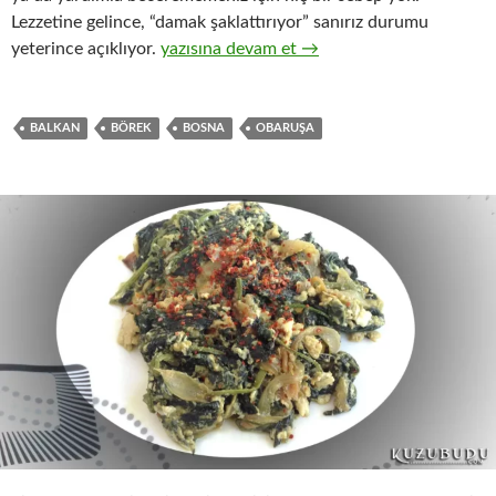
Lezzetine gelince, “damak şaklattırıyor” sanırız durumu
OBARUŞA – OBARUSHA
yeterince açıklıyor.
yazısına devam et
→
BALKAN
BÖREK
BOSNA
OBARUŞA