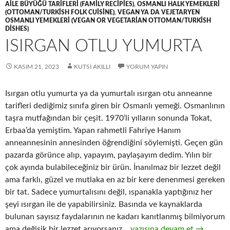
AILE BÜYÜĞÜ TARIFLERI (FAMILY RECIPIES)
,
OSMANLI HALK YEMEKLERI
(OTTOMAN/TURKISH FOLK CUISINE)
,
VEGAN YA DA VEJETARYEN
OSMANLI YEMEKLERI (VEGAN OR VEGETARIAN OTTOMAN/TURKISH
DISHES)
ISIRGAN OTLU YUMURTA
KASIM 21, 2023
KUTSI AKILLI
YORUM YAPIN
Isırgan otlu yumurta ya da yumurtalı ısırgan otu anneanne
tarifleri dediğimiz sınıfa giren bir Osmanlı yemeği. Osmanlının
taşra mutfağından bir çeşit. 1970’li yılların sonunda Tokat,
Erbaa’da yemiştim. Yapan rahmetli Fahriye Hanım
anneannesinin annesinden öğrendiğini söylemişti. Geçen gün
pazarda görünce alıp, yapayım, paylaşayım dedim. Yılın bir
çok ayında bulabileceğiniz bir ürün. İnanılmaz bir lezzet değil
ama farklı, güzel ve mutlaka en az bir kere denenmesi gereken
bir tat. Sadece yumurtalısını değil, ıspanakla yaptığınız her
şeyi ısırgan ile de yapabilirsiniz. Basında ve kaynaklarda
bulunan sayısız faydalarının ne kadarı kanıtlanmış bilmiyorum
ISIRGAN OTLU YUMURTA
ama değişik bir lezzet arıyorsanız…
yazısına devam et
→