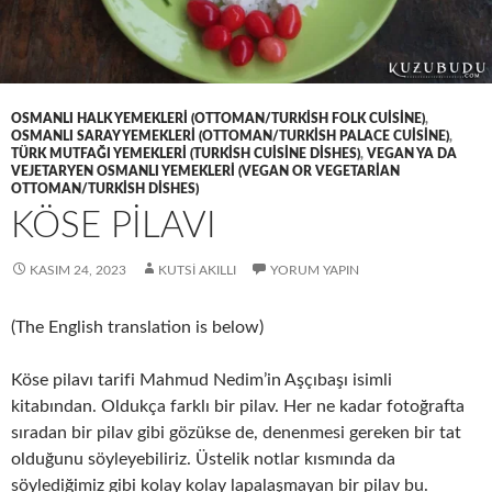
OSMANLI HALK YEMEKLERI (OTTOMAN/TURKISH FOLK CUISINE)
,
OSMANLI SARAY YEMEKLERI (OTTOMAN/TURKISH PALACE CUISINE)
,
TÜRK MUTFAĞI YEMEKLERI (TURKISH CUISINE DISHES)
,
VEGAN YA DA
VEJETARYEN OSMANLI YEMEKLERI (VEGAN OR VEGETARIAN
OTTOMAN/TURKISH DISHES)
KÖSE PİLAVI
KASIM 24, 2023
KUTSI AKILLI
YORUM YAPIN
(The English translation is below)
Köse pilavı tarifi Mahmud Nedim’in Aşçıbaşı isimli
kitabından. Oldukça farklı bir pilav. Her ne kadar fotoğrafta
sıradan bir pilav gibi gözükse de, denenmesi gereken bir tat
olduğunu söyleyebiliriz. Üstelik notlar kısmında da
söylediğimiz gibi kolay kolay lapalaşmayan bir pilav bu.