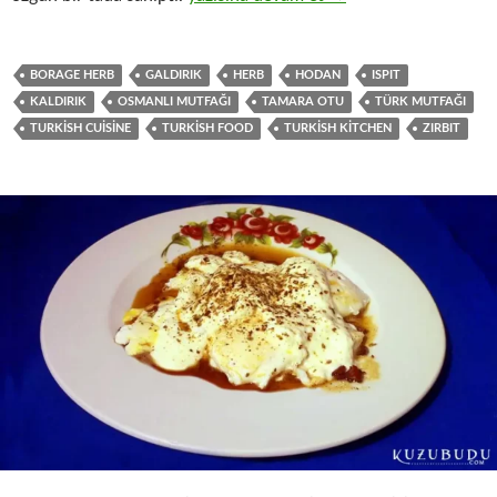
BORAGE HERB
GALDIRIK
HERB
HODAN
ISPIT
KALDIRIK
OSMANLI MUTFAĞI
TAMARA OTU
TÜRK MUTFAĞI
TURKISH CUISINE
TURKISH FOOD
TURKISH KITCHEN
ZIRBIT