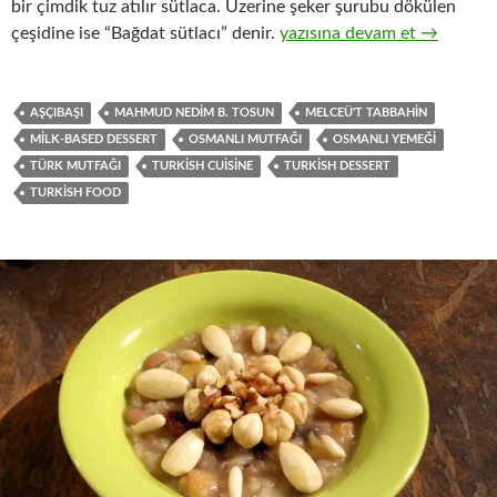
bir çimdik tuz atılır sütlaca. Üzerine şeker şurubu dökülen
SÜTLAÇ – SÜTLÜ AŞ – KA
çeşidine ise “Bağdat sütlacı” denir.
yazısına devam et
→
AŞÇIBAŞI
MAHMUD NEDIM B. TOSUN
MELCEÜ'T TABBAHIN
MILK-BASED DESSERT
OSMANLI MUTFAĞI
OSMANLI YEMEĞI
TÜRK MUTFAĞI
TURKISH CUISINE
TURKISH DESSERT
TURKISH FOOD