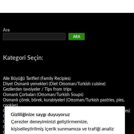
dolaşımı
Ara
ARA
Kategori Seçin:
Aile Büyüğü Tarifleri (Family Recipies)
Diyet Osmanlı yemekleri (Diet Ottoman/Turkish cuisine)
Gezilerden tavsiyeler / Tips from trips
Osmanlı Çorbaları (Ottoman/Turkish Soups)
Osmanlı çörek, börek, kurabiyeleri (Ottoman/Turkish pastries, pies,
cookies)
Osmanlı Deniz Mahsulü Yemekleri (Ottoman/Turkish Seafood Dishes)
Gizliliğinize saygı duyuyoruz
Osmanlı Halk Yemekleri (Ottoman/Turkish Folk Cuisine)
Çerezler deneyiminizi geliştirmemize,
Osmanlı Mezeleri (Ottoman Mezes/Appetizers)
Osmanlı Saray Yemekleri (Ottoman/Turkish Palace Cuisine)
kişiselleştirilmiş içerik sunmamıza ve trafiği analiz
Osmanlı Şerbet ve Hoşafları (Ottoman/Turkish Sherbets and