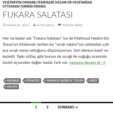
VEJETARYEN OSMANLI YEMEKLERI (VEGAN OR VEGETARIAN
OTTOMAN/TURKISH DISHES)
FUKARA SALATASI
KASIM 21, 2023
KUTSI AKILLI
YORUM YAPIN
Her ne kadar adı “Fukara Salatası” ise de Mahmud Nedim bin
Tosun’un kitabında verilen bu “sıcak salata”nın salatadan çok
ara sıcak-meze olduğunu düşünüyorum. Son derece basit ve
lezzetli. Tıpkı sütlaç gibi bunun da sıcağı ile soğuğu arasında
FUKARA SALATASI
lezzet açısından dağlar kadar fark var.
yazısına devam et
→
AŞÇIBAŞI
DOMATES
MAHMUD NEDIM B. TOSUN
MEZE
SALATA
Yazı
1
2
SONRAKI →