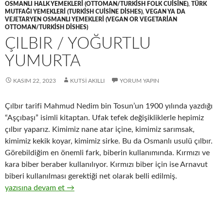
OSMANLI HALK YEMEKLERI (OTTOMAN/TURKISH FOLK CUISINE)
,
TÜRK
MUTFAĞI YEMEKLERI (TURKISH CUISINE DISHES)
,
VEGAN YA DA
VEJETARYEN OSMANLI YEMEKLERI (VEGAN OR VEGETARIAN
OTTOMAN/TURKISH DISHES)
ÇILBIR / YOĞURTLU
YUMURTA
KASIM 22, 2023
KUTSI AKILLI
YORUM YAPIN
Çılbır tarifi Mahmud Nedim bin Tosun’un 1900 yılında yazdığı
“Aşçıbaşı” isimli kitaptan. Ufak tefek değişikliklerle hepimiz
çılbır yaparız. Kimimiz nane atar içine, kimimiz sarımsak,
kimimiz kekik koyar, kimimiz sirke. Bu da Osmanlı usulü çılbır.
Görebildiğim en önemli fark, biberin kullanımında. Kırmızı ve
kara biber beraber kullanılıyor. Kırmızı biber için ise Arnavut
biberi kullanılması gerektiği net olarak belli edilmiş.
ÇILBIR / YOĞURTLU YUMURTA
yazısına devam et
→