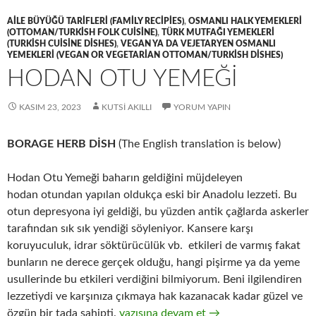
AILE BÜYÜĞÜ TARIFLERI (FAMILY RECIPIES)
,
OSMANLI HALK YEMEKLERI
(OTTOMAN/TURKISH FOLK CUISINE)
,
TÜRK MUTFAĞI YEMEKLERI
(TURKISH CUISINE DISHES)
,
VEGAN YA DA VEJETARYEN OSMANLI
YEMEKLERI (VEGAN OR VEGETARIAN OTTOMAN/TURKISH DISHES)
HODAN OTU YEMEĞİ
KASIM 23, 2023
KUTSI AKILLI
YORUM YAPIN
BORAGE HERB DİSH
(The English translation is below)
Hodan Otu Yemeği baharın geldiğini müjdeleyen
hodan otundan yapılan oldukça eski bir Anadolu lezzeti. Bu
otun depresyona iyi geldiği, bu yüzden antik çağlarda askerler
tarafından sık sık yendiği söyleniyor. Kansere karşı
koruyuculuk, idrar söktürücülük vb. etkileri de varmış fakat
bunların ne derece gerçek olduğu, hangi pişirme ya da yeme
usullerinde bu etkileri verdiğini bilmiyorum. Beni ilgilendiren
lezzetiydi ve karşınıza çıkmaya hak kazanacak kadar güzel ve
HODAN OTU YEMEĞİ
özgün bir tada sahipti.
yazısına devam et
→