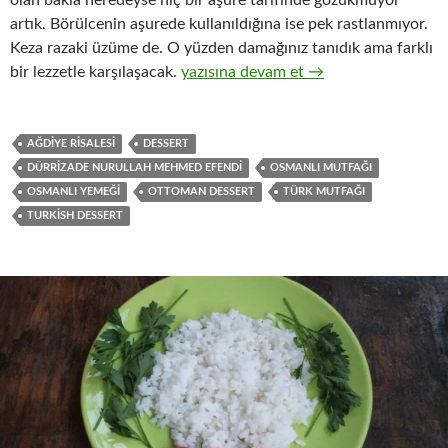
olan bakla neredeyse hiç bir aşure tarifinde gözükmüyor
artık. Börülcenin aşurede kullanıldığına ise pek rastlanmıyor.
Keza razaki üzüme de. O yüzden damağınız tanıdık ama farklı
AŞURE – OSMANLI AŞURESİ
bir lezzetle karşılaşacak.
yazısına devam et
→
AĞDIYE RISALESI
DESSERT
DÜRRIZADE NURULLAH MEHMED EFENDI
OSMANLI MUTFAĞI
OSMANLI YEMEĞI
OTTOMAN DESSERT
TÜRK MUTFAĞI
TURKISH DESSERT