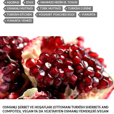
AŞÇIBAŞI
EGGS
MAHMUD NEDIM B. TOSUN
OSMANLI MUTFAĞI
TÜRK MUTFAĞI
TURKISH CUISINE
TURKISH KITCHEN
YOGHURT POACHED EGGS
YUMURTA
YUMURTA YEMEĞI
OSMANLI ŞERBET VE HOŞAFLARI (OTTOMAN/TURKISH SHERBETS AND
COMPOTES)
,
VEGAN YA DA VEJETARYEN OSMANLI YEMEKLERI (VEGAN