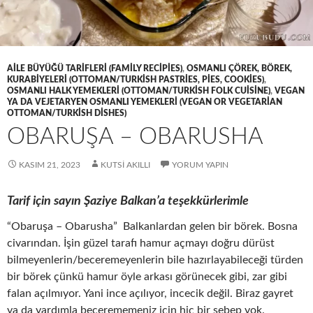
AILE BÜYÜĞÜ TARIFLERI (FAMILY RECIPIES)
,
OSMANLI ÇÖREK, BÖREK,
KURABIYELERI (OTTOMAN/TURKISH PASTRIES, PIES, COOKIES)
,
OSMANLI HALK YEMEKLERI (OTTOMAN/TURKISH FOLK CUISINE)
,
VEGAN
YA DA VEJETARYEN OSMANLI YEMEKLERI (VEGAN OR VEGETARIAN
OTTOMAN/TURKISH DISHES)
OBARUŞA – OBARUSHA
KASIM 21, 2023
KUTSI AKILLI
YORUM YAPIN
Tarif için sayın Şaziye Balkan’a teşekkürlerimle
“Obaruşa – Obarusha” Balkanlardan gelen bir börek. Bosna
civarından. İşin güzel tarafı hamur açmayı doğru dürüst
bilmeyenlerin/beceremeyenlerin bile hazırlayabileceği türden
bir börek çünkü hamur öyle arkası görünecek gibi, zar gibi
falan açılmıyor. Yani ince açılıyor, incecik değil. Biraz gayret
ya da yardımla becerememeniz için hiç bir sebep yok.