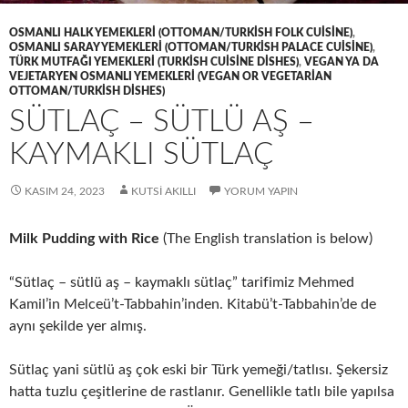
OSMANLI HALK YEMEKLERI (OTTOMAN/TURKISH FOLK CUISINE)
,
OSMANLI SARAY YEMEKLERI (OTTOMAN/TURKISH PALACE CUISINE)
,
TÜRK MUTFAĞI YEMEKLERI (TURKISH CUISINE DISHES)
,
VEGAN YA DA
VEJETARYEN OSMANLI YEMEKLERI (VEGAN OR VEGETARIAN
OTTOMAN/TURKISH DISHES)
SÜTLAÇ – SÜTLÜ AŞ –
KAYMAKLI SÜTLAÇ
KASIM 24, 2023
KUTSI AKILLI
YORUM YAPIN
Milk Pudding with Rice
(The English translation is below)
“Sütlaç – sütlü aş – kaymaklı sütlaç” tarifimiz Mehmed
Kamil’in Melceü’t-Tabbahin’inden. Kitabü’t-Tabbahin’de de
aynı şekilde yer almış.
Sütlaç yani sütlü aş çok eski bir Türk yemeği/tatlısı. Şekersiz
hatta tuzlu çeşitlerine de rastlanır. Genellikle tatlı bile yapılsa