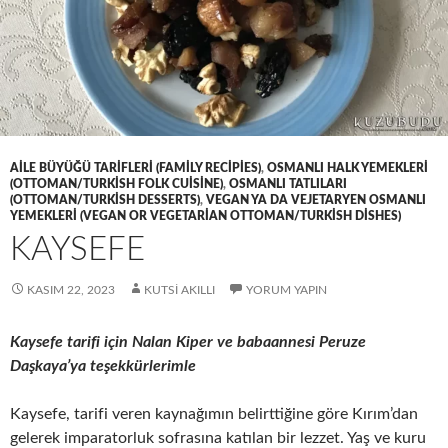
AILE BÜYÜĞÜ TARIFLERI (FAMILY RECIPIES)
,
OSMANLI HALK YEMEKLERI
(OTTOMAN/TURKISH FOLK CUISINE)
,
OSMANLI TATLILARI
(OTTOMAN/TURKISH DESSERTS)
,
VEGAN YA DA VEJETARYEN OSMANLI
YEMEKLERI (VEGAN OR VEGETARIAN OTTOMAN/TURKISH DISHES)
KAYSEFE
KASIM 22, 2023
KUTSI AKILLI
YORUM YAPIN
Kaysefe tarifi için Nalan Kiper ve babaannesi Peruze
Daşkaya’ya teşekkürlerimle
Kaysefe, tarifi veren kaynağımın belirttiğine göre Kırım’dan
gelerek imparatorluk sofrasına katılan bir lezzet. Yaş ve kuru