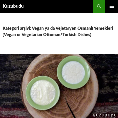
İçeriğe
Ara
Kuzubudu
atla
BIRINCI
MENÜ
Kategori arşivi: Vegan ya da Vejetaryen Osmanlı Yemekleri
(Vegan or Vegetarian Ottoman/Turkish Dishes)