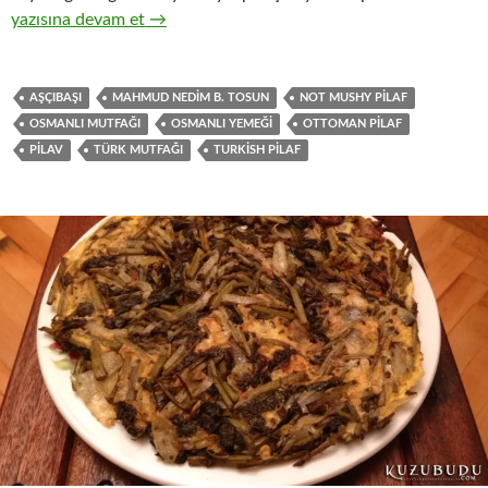
KÖSE PİLAVI
yazısına devam et
→
AŞÇIBAŞI
MAHMUD NEDIM B. TOSUN
NOT MUSHY PILAF
OSMANLI MUTFAĞI
OSMANLI YEMEĞI
OTTOMAN PILAF
PILAV
TÜRK MUTFAĞI
TURKISH PILAF