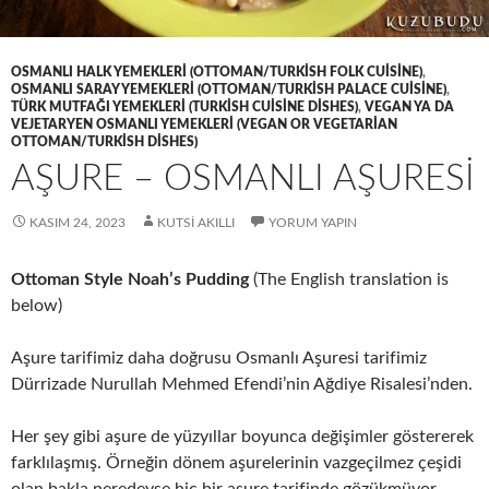
OSMANLI HALK YEMEKLERI (OTTOMAN/TURKISH FOLK CUISINE)
,
OSMANLI SARAY YEMEKLERI (OTTOMAN/TURKISH PALACE CUISINE)
,
TÜRK MUTFAĞI YEMEKLERI (TURKISH CUISINE DISHES)
,
VEGAN YA DA
VEJETARYEN OSMANLI YEMEKLERI (VEGAN OR VEGETARIAN
OTTOMAN/TURKISH DISHES)
AŞURE – OSMANLI AŞURESİ
KASIM 24, 2023
KUTSI AKILLI
YORUM YAPIN
Ottoman Style Noah’s Pudding
(The English translation is
below)
Aşure tarifimiz daha doğrusu Osmanlı Aşuresi tarifimiz
Dürrizade Nurullah Mehmed Efendi’nin Ağdiye Risalesi’nden.
Her şey gibi aşure de yüzyıllar boyunca değişimler göstererek
farklılaşmış. Örneğin dönem aşurelerinin vazgeçilmez çeşidi