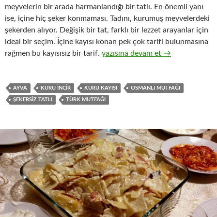
meyvelerin bir arada harmanlandığı bir tatlı. En önemli yanı
ise, içine hiç şeker konmaması. Tadını, kurumuş meyvelerdeki
şekerden alıyor. Değişik bir tat, farklı bir lezzet arayanlar için
ideal bir seçim. İçine kayısı konan pek çok tarifi bulunmasına
KAYSEFE
rağmen bu kayısısız bir tarif.
yazısına devam et
→
AYVA
KURU INCIR
KURU KAYISI
OSMANLI MUTFAĞI
ŞEKERSIZ TATLI
TÜRK MUTFAĞI