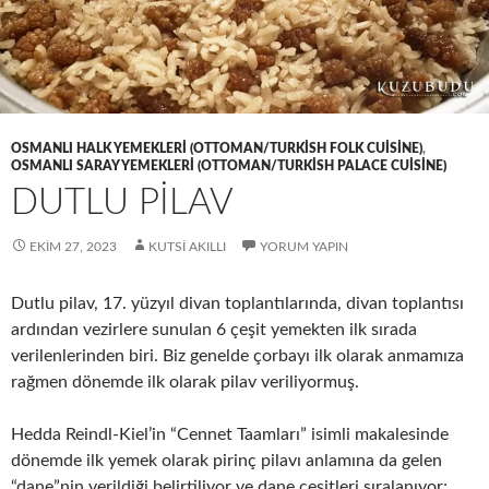
OSMANLI HALK YEMEKLERI (OTTOMAN/TURKISH FOLK CUISINE)
,
OSMANLI SARAY YEMEKLERI (OTTOMAN/TURKISH PALACE CUISINE)
DUTLU PİLAV
EKIM 27, 2023
KUTSI AKILLI
YORUM YAPIN
Dutlu pilav, 17. yüzyıl divan toplantılarında, divan toplantısı
ardından vezirlere sunulan 6 çeşit yemekten ilk sırada
verilenlerinden biri. Biz genelde çorbayı ilk olarak anmamıza
rağmen dönemde ilk olarak pilav veriliyormuş.
Hedda Reindl-Kiel’in “Cennet Taamları” isimli makalesinde
dönemde ilk yemek olarak pirinç pilavı anlamına da gelen
“dane”nin verildiği belirtiliyor ve dane çeşitleri sıralanıyor;