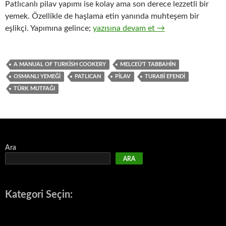
Patlıcanlı pilav yapımı ise kolay ama son derece lezzetli bir
yemek. Özellikle de haşlama etin yanında muhteşem bir
PATLICANLI PİLAV
eşlikçi. Yapımına gelince;
yazısına devam et
→
A MANUAL OF TURKISH COOKERY
MELCEÜ'T TABBAHIN
OSMANLI YEMEĞI
PATLICAN
PILAV
TURABI EFENDI
TÜRK MUTFAĞI
Ara
ARA
Kategori Seçin: