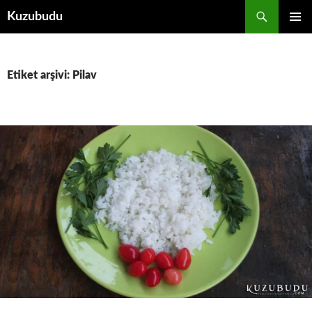
İçeriğe
Ara
Kuzubudu
atla
BIRINCI
MENÜ
Etiket arşivi: Pilav