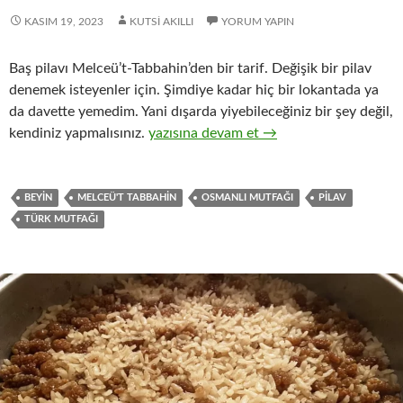
KASIM 19, 2023
KUTSI AKILLI
YORUM YAPIN
Baş pilavı Melceü’t-Tabbahin’den bir tarif. Değişik bir pilav
denemek isteyenler için. Şimdiye kadar hiç bir lokantada ya
da davette yemedim. Yani dışarda yiyebileceğiniz bir şey değil,
BAŞ PİLAVI
kendiniz yapmalısınız.
yazısına devam et
→
BEYIN
MELCEÜ'T TABBAHIN
OSMANLI MUTFAĞI
PILAV
TÜRK MUTFAĞI