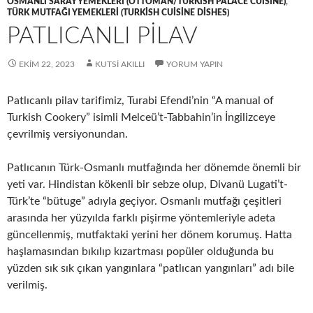
OSMANLI SARAY YEMEKLERI (OTTOMAN/TURKISH PALACE CUISINE)
,
TÜRK MUTFAĞI YEMEKLERI (TURKISH CUISINE DISHES)
PATLICANLI PİLAV
EKIM 22, 2023
KUTSI AKILLI
YORUM YAPIN
Patlıcanlı pilav tarifimiz, Turabi Efendi’nin “A manual of
Turkish Cookery” isimli Melceü’t-Tabbahin’in İngilizceye
çevrilmiş versiyonundan.
Patlıcanın Türk-Osmanlı mutfağında her dönemde önemli bir
yeti var. Hindistan kökenli bir sebze olup, Divanü Lugati’t-
Türk’te “bütuge” adıyla geçiyor. Osmanlı mutfağı çeşitleri
arasında her yüzyılda farklı pişirme yöntemleriyle adeta
güncellenmiş, mutfaktaki yerini her dönem korumuş. Hatta
haşlamasından bıkılıp kızartması popüler olduğunda bu
yüzden sık sık çıkan yangınlara “patlıcan yangınları” adı bile
verilmiş.