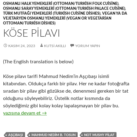
OSMANLI HALK YEMEKLERI (OTTOMAN/TURKISH FOLK CUISINE)
,
OSMANLI SARAY YEMEKLERI (OTTOMAN/TURKISH PALACE CUISINE)
,
TÜRK MUTFAĞI YEMEKLERI (TURKISH CUISINE DISHES)
,
VEGAN YA DA
VEJETARYEN OSMANLI YEMEKLERI (VEGAN OR VEGETARIAN
OTTOMAN/TURKISH DISHES)
KÖSE PİLAVI
KASIM 24, 2023
KUTSI AKILLI
YORUM YAPIN
(The English translation is below)
Köse pilavı tarifi Mahmud Nedim’in Aşçıbaşı isimli
kitabından. Oldukça farklı bir pilav. Her ne kadar fotoğrafta
sıradan bir pilav gibi gözükse de, denenmesi gereken bir tat
olduğunu söyleyebiliriz. Üstelik notlar kısmında da
söylediğimiz gibi kolay kolay lapalaşmayan bir pilav bu.
KÖSE PİLAVI
yazısına devam et
→
AŞÇIBAŞI
MAHMUD NEDIM B. TOSUN
NOT MUSHY PILAF