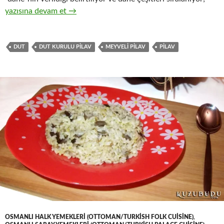
DUTLU PİLAV
yazısına devam et
→
DUT
DUT KURULU PILAV
MEYVELI PILAV
PILAV
OSMANLI HALK YEMEKLERI (OTTOMAN/TURKISH FOLK CUISINE)
,