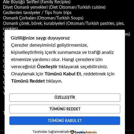
Aile Büyüğü Tarifleri (Family Recipies)
Diyet Osmanlı yemekleri (Diet Ottoman/Turkish cuisine)
Gezilerden tavsiyeler / Tips from trips
Osmanlı Çorbaları (Ottoman/Turkish Soups)
Osmanlı çörek, börek, kurabiyeleri (Ottoman/Turkish pastries, pies,
cookies)
Osmanlı Deniz Mahsulü Yemekleri (Ottoman/Turkish Seafood Dishes)
Gizliliğinize saygı duyuyoruz
Osmanlı Halk Yemekleri (Ottoman/Turkish Folk Cuisine)
Çerezler deneyiminizi geliştirmemize,
Osmanlı Mezeleri (Ottoman Mezes/Appetizers)
Osmanlı Saray Yemekleri (Ottoman/Turkish Palace Cuisine)
kişiselleştirilmiş içerik sunmamıza ve trafiği analiz
Osmanlı Şerbet ve Hoşafları (Ottoman/Turkish Sherbets and
etmemize yardımcı olur. Hangi çerezlere izin
Compotes)
vereceğinizi
Özelleştir
tıklayarak seçebilirsiniz.
Osmanlı Tatlıları (Ottoman/Turkish Desserts)
Türk Mutfağı Yemekleri (Turkish cuisine dishes)
Onaylamak için
Tümünü Kabul Et
, reddetmek için
Vegan ya da Vejetaryen Osmanlı Yemekleri (Vegan or Vegetarian
Tümünü Reddet
tıklayın.
Ottoman/Turkish Dishes)
Yemek Kültürü (Food Culture)
Yemek ve Yemek Kültürü Kitapları
ÖZELLEŞTIR
TÜMÜNÜ REDDET
Tweets by Kuzubudu
TÜMÜNÜ KABUL ET
Tarafından Sağlanmaktadır