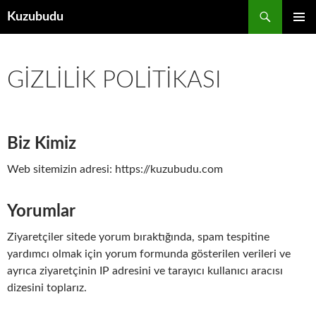
İçeriğe
Ara
Kuzubudu
atla
BIRINCI
MENÜ
GIZLILIK POLITIKASI
Biz Kimiz
Web sitemizin adresi: https://kuzubudu.com
Yorumlar
Ziyaretçiler sitede yorum bıraktığında, spam tespitine
yardımcı olmak için yorum formunda gösterilen verileri ve
ayrıca ziyaretçinin IP adresini ve tarayıcı kullanıcı aracısı
dizesini toplarız.