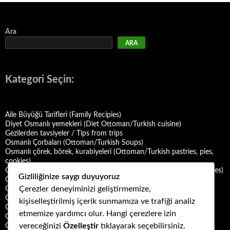
Ara
ARA
Kategori Seçin:
Aile Büyüğü Tarifleri (Family Recipies)
Diyet Osmanlı yemekleri (Diet Ottoman/Turkish cuisine)
Gezilerden tavsiyeler / Tips from trips
Osmanlı Çorbaları (Ottoman/Turkish Soups)
Osmanlı çörek, börek, kurabiyeleri (Ottoman/Turkish pastries, pies,
cookies)
Osmanlı Deniz Mahsulü Yemekleri (Ottoman/Turkish Seafood Dishes)
Gizliliğinize saygı duyuyoruz
Osmanlı Halk Yemekleri (Ottoman/Turkish Folk Cuisine)
Çerezler deneyiminizi geliştirmemize,
Osmanlı Mezeleri (Ottoman Mezes/Appetizers)
Osmanlı Saray Yemekleri (Ottoman/Turkish Palace Cuisine)
kişiselleştirilmiş içerik sunmamıza ve trafiği analiz
Osmanlı Şerbet ve Hoşafları (Ottoman/Turkish Sherbets and
etmemize yardımcı olur. Hangi çerezlere izin
Compotes)
vereceğinizi
Özelleştir
tıklayarak seçebilirsiniz.
Osmanlı Tatlıları (Ottoman/Turkish Desserts)