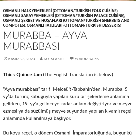
OSMANLI HALK YEMEKLERI (OTTOMAN/TURKISH FOLK CUISINE)
,
OSMANLI SARAY YEMEKLERI (OTTOMAN/TURKISH PALACE CUISINE)
,
OSMANLI ŞERBET VE HOŞAFLARI (OTTOMAN/TURKISH SHERBETS AND
COMPOTES)
,
OSMANLI TATLILARI (OTTOMAN/TURKISH DESSERTS)
MURABBA – AYVA
MURABBASI
KASIM 23, 2023
KUTSI AKILLI
YORUM YAPIN
Thick Quince Jam
(The English translation is below)
“Ayva murabbası” tarifi Melceü’t-Tabbahin’den. Murabba, 5
yy’da turunç kabuğuyla yapılan kuru bir şekerleme anlamına
gelirken, 19. yy’a gelinceye kadar anlam değiştiriyor ve meyve
ezmesi ya da süzülmüş meyve suyundan yapılan kıvamlı reçel
anlamında kullanılmaya başlıyor.
Bu koyu reçel, o dönem Osmanlı İmparatorluğunda, bugünkü