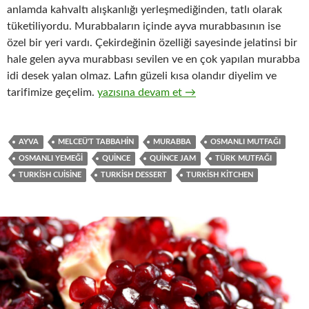
anlamda kahvaltı alışkanlığı yerleşmediğinden, tatlı olarak
tüketiliyordu. Murabbaların içinde ayva murabbasının ise
özel bir yeri vardı. Çekirdeğinin özelliği sayesinde jelatinsi bir
hale gelen ayva murabbası sevilen ve en çok yapılan murabba
idi desek yalan olmaz. Lafın güzeli kısa olandır diyelim ve
MURABBA – AYVA MURABBASI
tarifimize geçelim.
yazısına devam et
→
AYVA
MELCEÜ'T TABBAHIN
MURABBA
OSMANLI MUTFAĞI
OSMANLI YEMEĞI
QUINCE
QUINCE JAM
TÜRK MUTFAĞI
TURKISH CUISINE
TURKISH DESSERT
TURKISH KITCHEN