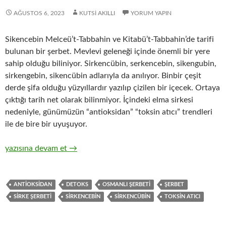
AĞUSTOS 6, 2023
KUTSI AKILLI
YORUM YAPIN
Sikencebin Melceü’t-Tabbahin ve Kitabü’t-Tabbahin’de tarifi
bulunan bir şerbet. Mevlevi geleneği içinde önemli bir yere
sahip olduğu biliniyor. Sirkencübin, serkencebin, sikengubin,
sirkengebin, sikencübin adlarıyla da anılıyor. Binbir çeşit
derde şifa olduğu yüzyıllardır yazılıp çizilen bir içecek. Ortaya
çıktığı tarih net olarak bilinmiyor. İçindeki elma sirkesi
nedeniyle, günümüzün “antioksidan” “toksin atıcı” trendleri
ile de bire bir uyuşuyor.
Sikencebin
yazısına devam et
→
ANTIOKSIDAN
DETOKS
OSMANLI ŞERBETI
ŞERBET
SIRKE ŞERBETI
SIRKENCEBIN
SIRKENCÜBIN
TOKSIN ATICI