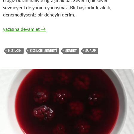
o ağız buran haliyle uğraşmak da. Seveni çok sever,
sevmeyeni de yanına yanaşmaz. Bir başkadır kızılcık,
denemediyseniz bir deneyin derim.
Kızılcık Şurubu / Şerbeti
yazısına devam et
→
KIZILCIK
KIZILCIK ŞERBETI
ŞERBET
ŞURUP