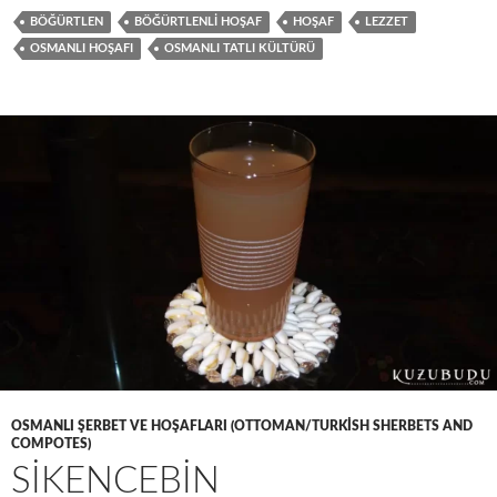
BÖĞÜRTLEN
BÖĞÜRTLENLI HOŞAF
HOŞAF
LEZZET
OSMANLI HOŞAFI
OSMANLI TATLI KÜLTÜRÜ
OSMANLI ŞERBET VE HOŞAFLARI (OTTOMAN/TURKISH SHERBETS AND
COMPOTES)
SIKENCEBIN