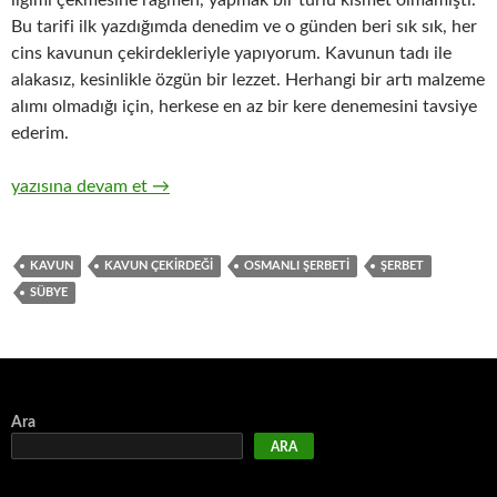
ilgimi çekmesine rağmen, yapmak bir türlü kısmet olmamıştı.
Bu tarifi ilk yazdığımda denedim ve o günden beri sık sık, her
cins kavunun çekirdekleriyle yapıyorum. Kavunun tadı ile
alakasız, kesinlikle özgün bir lezzet. Herhangi bir artı malzeme
alımı olmadığı için, herkese en az bir kere denemesini tavsiye
ederim.
KAVUN ÇEKİRDEĞİ ŞERBETİ
yazısına devam et
→
KAVUN
KAVUN ÇEKIRDEĞI
OSMANLI ŞERBETI
ŞERBET
SÜBYE
Ara
ARA