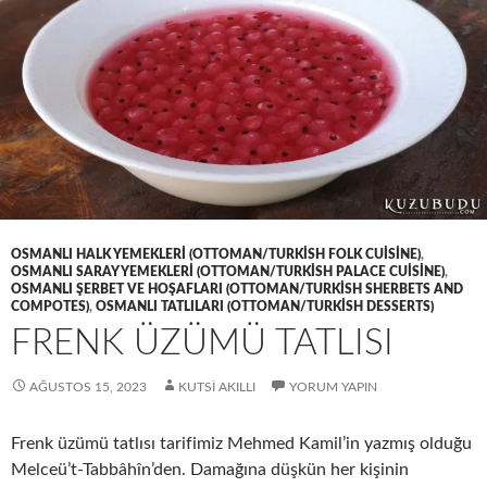
OSMANLI HALK YEMEKLERI (OTTOMAN/TURKISH FOLK CUISINE)
,
OSMANLI SARAY YEMEKLERI (OTTOMAN/TURKISH PALACE CUISINE)
,
OSMANLI ŞERBET VE HOŞAFLARI (OTTOMAN/TURKISH SHERBETS AND
COMPOTES)
,
OSMANLI TATLILARI (OTTOMAN/TURKISH DESSERTS)
FRENK ÜZÜMÜ TATLISI
AĞUSTOS 15, 2023
KUTSI AKILLI
YORUM YAPIN
Frenk üzümü tatlısı tarifimiz Mehmed Kamil’in yazmış olduğu
Melceü’t-Tabbâhîn’den. Damağına düşkün her kişinin