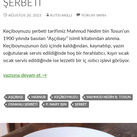
ŞERBETI
AĞUSTOS 20, 2023
KUTSI AKILLI
YORUM YAPIN
Keçiboynuzu şerbeti tarifimiz Mahmud Nedim bin Tosun’un
1900 yılında basılan “Aşçıbaşı” isimli kitabından alınma.
Keçiboynuzunun özü içinde kaldığından, kaynatılıp, yazın
soğutularak servis edildiğinde hoş bir ferahlatıcı, kışın sıcak
sıcak servis edildiğinde ise lezzetli bir iç ısıtıcı işlevi görüyor.
Keçiboynuzu – Harnub Şerbeti
yazısına devam et
→
AŞÇIBAŞI
HARNUB
KEÇIBOYNUZU
MAHMUD NEDIM B. TOSUN
OSMANLI ŞERBETI
P. MARY IŞIN
ŞERBET