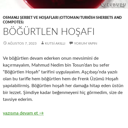
OSMANLI ŞERBET VE HOŞAFLARI (OTTOMAN/TURKISH SHERBETS AND
COMPOTES)
BÖĞÜRTLEN HOŞAFI
AĞUSTOS 7, 2023
KUTSI AKILLI
YORUM YAPIN
Ve böğürtlen devam ederken onun mevsimini de
kaçırmayalım, Mahmud Nedim bin Tosun’dan bu sefer
“Böğürtlen Hoşafı” tarifini uygulayalım. Aşçıbaşı’nda yazılı
olan bu tarifle hem böğürtlen hem de Frenk Üzümü Hoşafı
yapılabilirmiş. Böğürtlen hoşafı her damağa hitap eden üstün
bir lezzet. Şimdiye kadar beğenmeyeni hiç görmedim, size de
tavsiye ederim.
Böğürtlen Hoşafı
yazısına devam et
→