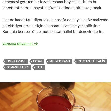
denemesi gereken bir lezzet. Yapımı böylesi basitken bu
lezzeti tatmamak, hayatın güzelliklerinden birini kaçırmak.
Her ne kadar tatlı diyorsak da hoşafa daha yakın. Az malzeme
gerektiriyor ama siz içine baharat ilavesi de yapabilirsiniz.
Bununla beraber önce mutlaka saf halini bir deneyin derim.
FRENK ÜZÜMÜ TATLISI
yazısına devam et
→
FRENK ÜZÜMÜ
HOŞAF
MEHMED KAMIL
MELCEÜ'T TABBAHIN
OSMANLI TATLISI
TATLI