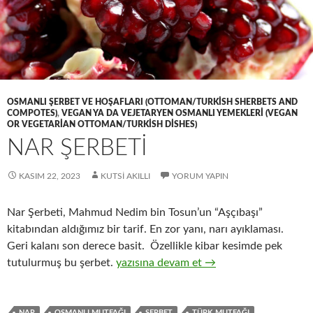
OSMANLI ŞERBET VE HOŞAFLARI (OTTOMAN/TURKISH SHERBETS AND
COMPOTES)
,
VEGAN YA DA VEJETARYEN OSMANLI YEMEKLERI (VEGAN
OR VEGETARIAN OTTOMAN/TURKISH DISHES)
NAR ŞERBETİ
KASIM 22, 2023
KUTSI AKILLI
YORUM YAPIN
Nar Şerbeti, Mahmud Nedim bin Tosun’un “Aşçıbaşı”
kitabından aldığımız bir tarif. En zor yanı, narı ayıklaması.
Geri kalanı son derece basit. Özellikle kibar kesimde pek
NAR ŞERBETİ
tutulurmuş bu şerbet.
yazısına devam et
→
NAR
OSMANLI MUTFAĞI
ŞERBET
TÜRK MUTFAĞI