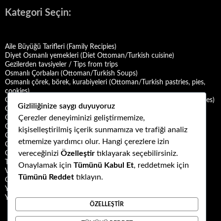
Kategori Seçin:
Aile Büyüğü Tarifleri (Family Recipies)
Diyet Osmanlı yemekleri (Diet Ottoman/Turkish cuisine)
Gezilerden tavsiyeler / Tips from trips
Osmanlı Çorbaları (Ottoman/Turkish Soups)
Osmanlı çörek, börek, kurabiyeleri (Ottoman/Turkish pastries, pies,
cookies)
Osmanlı Deniz Mahsulü Yemekleri (Ottoman/Turkish Seafood Dishes)
Gizliliğinize saygı duyuyoruz
Osmanlı Halk Yemekleri (Ottoman/Turkish Folk Cuisine)
Çerezler deneyiminizi geliştirmemize,
Osmanlı Mezeleri (Ottoman Mezes/Appetizers)
Osmanlı Saray Yemekleri (Ottoman/Turkish Palace Cuisine)
kişiselleştirilmiş içerik sunmamıza ve trafiği analiz
Osmanlı Şerbet ve Hoşafları (Ottoman/Turkish Sherbets and
etmemize yardımcı olur. Hangi çerezlere izin
Compotes)
vereceğinizi
Özelleştir
tıklayarak seçebilirsiniz.
Osmanlı Tatlıları (Ottoman/Turkish Desserts)
Türk Mutfağı Yemekleri (Turkish cuisine dishes)
Onaylamak için
Tümünü Kabul Et
, reddetmek için
Vegan ya da Vejetaryen Osmanlı Yemekleri (Vegan or Vegetarian
Tümünü Reddet
tıklayın.
Ottoman/Turkish Dishes)
Yemek Kültürü (Food Culture)
Yemek ve Yemek Kültürü Kitapları
ÖZELLEŞTIR