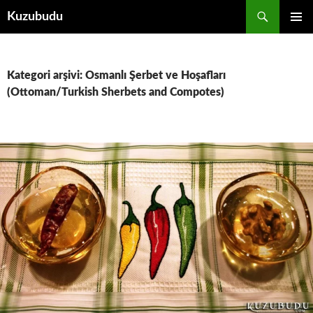
İçeriğe
Ara
Kuzubudu
atla
BIRINCI
MENÜ
Kategori arşivi: Osmanlı Şerbet ve Hoşafları
(Ottoman/Turkish Sherbets and Compotes)