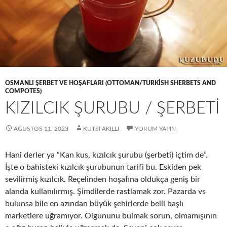
OSMANLI ŞERBET VE HOŞAFLARI (OTTOMAN/TURKISH SHERBETS AND
COMPOTES)
KIZILCIK ŞURUBU / ŞERBETI
AĞUSTOS 11, 2023
KUTSI AKILLI
YORUM YAPIN
Hani derler ya “Kan kus, kızılcık şurubu (şerbeti) içtim de”.
İşte o bahisteki kızılcık şurubunun tarifi bu. Eskiden pek
sevilirmiş kızılcık. Reçelinden hoşafına oldukça geniş bir
alanda kullanılırmış. Şimdilerde rastlamak zor. Pazarda vs
bulunsa bile en azından büyük şehirlerde belli başlı
marketlere uğramıyor. Olgununu bulmak sorun, olmamışının