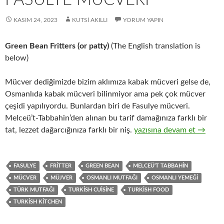
KASIM 24, 2023
KUTSI AKILLI
YORUM YAPIN
Green Bean Fritters (or patty)
(The English translation is
below)
Mücver dediğimizde bizim aklımıza kabak mücveri gelse de,
Osmanlıda kabak mücveri bilinmiyor ama pek çok mücver
çeşidi yapılıyordu. Bunlardan biri de Fasulye mücveri.
Melceü’t-Tabbahin’den alınan bu tarif damağınıza farklı bir
Fasulye Mücveri
tat, lezzet dağarcığınıza farklı bir niş.
yazısına devam et
→
FASULYE
FRITTER
GREEN BEAN
MELCEÜ'T TABBAHIN
MÜCVER
MÜJVER
OSMANLI MUTFAĞI
OSMANLI YEMEĞI
TÜRK MUTFAĞI
TURKISH CUISINE
TURKISH FOOD
TURKISH KITCHEN