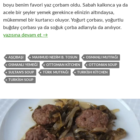
boyu benim favori yaz çorbam oldu. Sabah kalkınca ya da
acele bir şeyler yemek gerekince elinizin altındaysa,
mükemmel bir kurtarıcı oluyor. Yoğurt çorbası, yoğurtlu
buğday çorbası ya da soğuk çorba adlarıyla da anılıyor.
AYRAN ÇORBASI
yazısına devam et
→
AŞÇIBAŞI
MAHMUD NEDIM B. TOSUN
OSMANLI MUTFAĞI
OSMANLI YEMEĞI
OTTOMAN KITCHEN
OTTOMAN SOUP
SULTAN'S SOUP
TÜRK MUTFAĞI
TURKISH KITCHEN
TURKISH SOUP