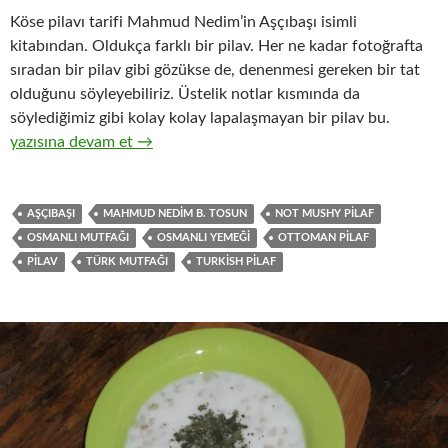
Köse pilavı tarifi Mahmud Nedim’in Aşçıbaşı isimli
kitabından. Oldukça farklı bir pilav. Her ne kadar fotoğrafta
sıradan bir pilav gibi gözükse de, denenmesi gereken bir tat
olduğunu söyleyebiliriz. Üstelik notlar kısmında da
söylediğimiz gibi kolay kolay lapalaşmayan bir pilav bu.
KÖSE PİLAVI
yazısına devam et
→
AŞÇIBAŞI
MAHMUD NEDIM B. TOSUN
NOT MUSHY PILAF
OSMANLI MUTFAĞI
OSMANLI YEMEĞI
OTTOMAN PILAF
PILAV
TÜRK MUTFAĞI
TURKISH PILAF