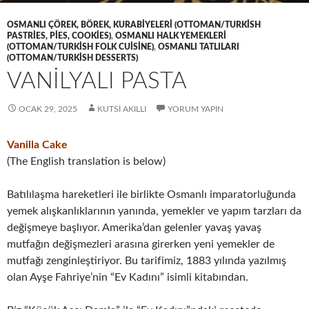
OSMANLI ÇÖREK, BÖREK, KURABIYELERI (OTTOMAN/TURKISH
PASTRIES, PIES, COOKIES)
,
OSMANLI HALK YEMEKLERI
(OTTOMAN/TURKISH FOLK CUISINE)
,
OSMANLI TATLILARI
(OTTOMAN/TURKISH DESSERTS)
VANILYALI PASTA
OCAK 29, 2025
KUTSI AKILLI
YORUM YAPIN
Vanilla Cake
(The English translation is below)
Batılılaşma hareketleri ile birlikte Osmanlı imparatorluğunda
yemek alışkanlıklarının yanında, yemekler ve yapım tarzları da
değişmeye başlıyor. Amerika’dan gelenler yavaş yavaş
mutfağın değişmezleri arasına girerken yeni yemekler de
mutfağı zenginleştiriyor. Bu tarifimiz, 1883 yılında yazılmış
olan Ayşe Fahriye’nin “Ev Kadını” isimli kitabından.