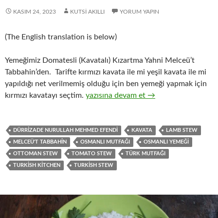
KASIM 24, 2023
KUTSI AKILLI
YORUM YAPIN
(The English translation is below)
Yemeğimiz Domatesli (Kavatalı) Kızartma Yahni Melceü’t
Tabbahin’den. Tarifte kırmızı kavata ile mi yeşil kavata ile mi
yapıldığı net verilmemiş olduğu için ben yemeği yapmak için
DOMATESLİ (KAVATALI) KIZARTMA Y
kırmızı kavatayı seçtim.
yazısına devam et
→
DÜRRIZADE NURULLAH MEHMED EFENDI
KAVATA
LAMB STEW
MELCEÜ'T TABBAHIN
OSMANLI MUTFAĞI
OSMANLI YEMEĞI
OTTOMAN STEW
TOMATO STEW
TÜRK MUTFAĞI
TURKISH KITCHEN
TURKISH STEW