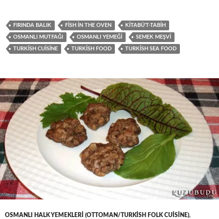
FIRINDA BALIK
FISH IN THE OVEN
KITABÜ'T-TABIH
OSMANLI MUTFAĞI
OSMANLI YEMEĞI
SEMEK MEŞVI
TURKISH CUISINE
TURKISH FOOD
TURKISH SEA FOOD
OSMANLI HALK YEMEKLERI (OTTOMAN/TURKISH FOLK CUISINE)
,