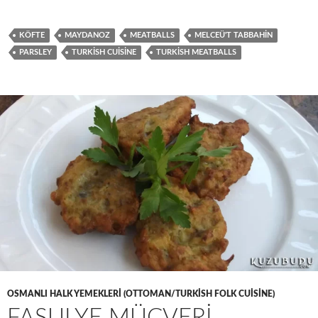
KÖFTE
MAYDANOZ
MEATBALLS
MELCEÜ'T TABBAHIN
PARSLEY
TURKISH CUISINE
TURKISH MEATBALLS
OSMANLI HALK YEMEKLERI (OTTOMAN/TURKISH FOLK CUISINE)
FASULYE MÜCVERI