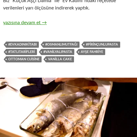
Biz “Küçük Aşçı Damla” ile “Ev Kadını”ndaki reçetede
verilenleri yarı ölçüsüne indirerek yaptık.
Vanilyalı Pasta
yazısına devam et
→
#EVKADINIKITABI
#OSMANLIMUTFAĞI
#PIRINÇUNLUPASTA
#TATLITARIFLERI
#VANILYALIPASTA
AYŞE FAHRIYE
OTTOMAN CUISINE
VANILLA CAKE