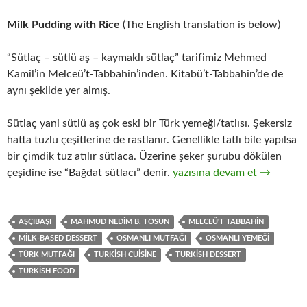
Milk Pudding with Rice
(The English translation is below)
“Sütlaç – sütlü aş – kaymaklı sütlaç” tarifimiz Mehmed
Kamil’in Melceü’t-Tabbahin’inden. Kitabü’t-Tabbahin’de de
aynı şekilde yer almış.
Sütlaç yani sütlü aş çok eski bir Türk yemeği/tatlısı. Şekersiz
hatta tuzlu çeşitlerine de rastlanır. Genellikle tatlı bile yapılsa
bir çimdik tuz atılır sütlaca. Üzerine şeker şurubu dökülen
SÜTLAÇ – SÜTLÜ AŞ – KA
çeşidine ise “Bağdat sütlacı” denir.
yazısına devam et
→
AŞÇIBAŞI
MAHMUD NEDIM B. TOSUN
MELCEÜ'T TABBAHIN
MILK-BASED DESSERT
OSMANLI MUTFAĞI
OSMANLI YEMEĞI
TÜRK MUTFAĞI
TURKISH CUISINE
TURKISH DESSERT
TURKISH FOOD