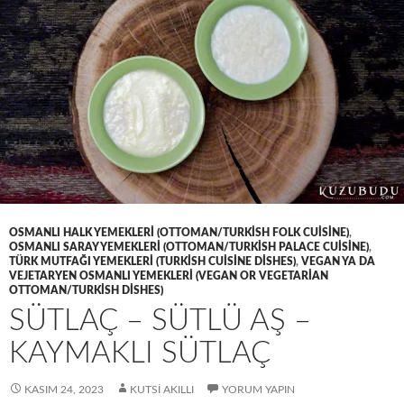
OSMANLI HALK YEMEKLERI (OTTOMAN/TURKISH FOLK CUISINE)
,
OSMANLI SARAY YEMEKLERI (OTTOMAN/TURKISH PALACE CUISINE)
,
TÜRK MUTFAĞI YEMEKLERI (TURKISH CUISINE DISHES)
,
VEGAN YA DA
VEJETARYEN OSMANLI YEMEKLERI (VEGAN OR VEGETARIAN
OTTOMAN/TURKISH DISHES)
SÜTLAÇ – SÜTLÜ AŞ –
KAYMAKLI SÜTLAÇ
KASIM 24, 2023
KUTSI AKILLI
YORUM YAPIN