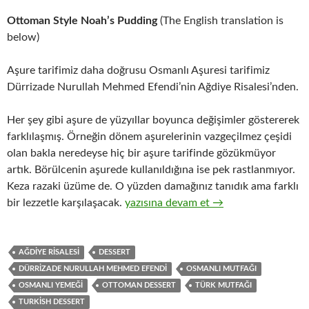
Ottoman Style Noah’s Pudding
(The English translation is
below)
Aşure tarifimiz daha doğrusu Osmanlı Aşuresi tarifimiz
Dürrizade Nurullah Mehmed Efendi’nin Ağdiye Risalesi’nden.
Her şey gibi aşure de yüzyıllar boyunca değişimler göstererek
farklılaşmış. Örneğin dönem aşurelerinin vazgeçilmez çeşidi
olan bakla neredeyse hiç bir aşure tarifinde gözükmüyor
artık. Börülcenin aşurede kullanıldığına ise pek rastlanmıyor.
Keza razaki üzüme de. O yüzden damağınız tanıdık ama farklı
AŞURE – OSMANLI AŞURESİ
bir lezzetle karşılaşacak.
yazısına devam et
→
AĞDIYE RISALESI
DESSERT
DÜRRIZADE NURULLAH MEHMED EFENDI
OSMANLI MUTFAĞI
OSMANLI YEMEĞI
OTTOMAN DESSERT
TÜRK MUTFAĞI
TURKISH DESSERT