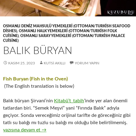
OSMANLI DENIZ MAHSULÜ YEMEKLERI (OTTOMAN/TURKISH SEAFOOD
DISHES)
,
OSMANLI HALK YEMEKLERI (OTTOMAN/TURKISH FOLK
CUISINE)
,
OSMANLI SARAY YEMEKLERI (OTTOMAN/TURKISH PALACE
CUISINE)
BALIK BÜRYAN
KASIM 25, 2023
KUTSI AKILLI
YORUM YAPIN
Fish Buryan (Fish in the Oven)
(The English translation is below)
Balık büryan Şirvani’nin
Kitabü’t_tabih
‘inde yer alan önemli
tatlardan biri. “Semek Meşvi” yani “Fırında Balık” adıyla
geçiyor. Sonda vereceğimiz orijinal tarifte de göreceğiniz gibi
tatlı su balığı mı tuzlu su balığı mı olduğu bile belirtilmemiş.
BALIK BÜRYAN
yazısına devam et
→