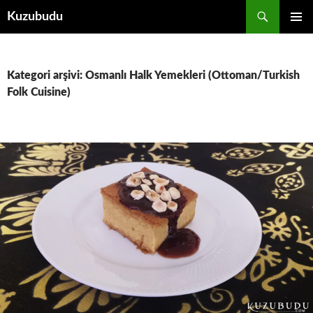
İçeriğe
Ara
Kuzubudu
atla
BIRINCI
MENÜ
Kategori arşivi: Osmanlı Halk Yemekleri (Ottoman/Turkish
Folk Cuisine)