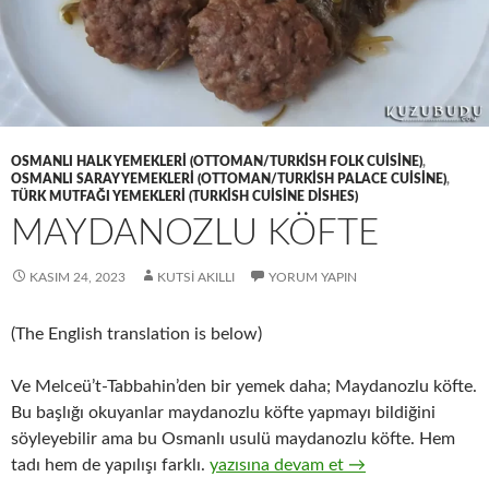
OSMANLI HALK YEMEKLERI (OTTOMAN/TURKISH FOLK CUISINE)
,
OSMANLI SARAY YEMEKLERI (OTTOMAN/TURKISH PALACE CUISINE)
,
TÜRK MUTFAĞI YEMEKLERI (TURKISH CUISINE DISHES)
MAYDANOZLU KÖFTE
KASIM 24, 2023
KUTSI AKILLI
YORUM YAPIN
(The English translation is below)
Ve Melceü’t-Tabbahin’den bir yemek daha; Maydanozlu köfte.
Bu başlığı okuyanlar maydanozlu köfte yapmayı bildiğini
söyleyebilir ama bu Osmanlı usulü maydanozlu köfte. Hem
MAYDANOZLU KÖFTE
tadı hem de yapılışı farklı.
yazısına devam et
→