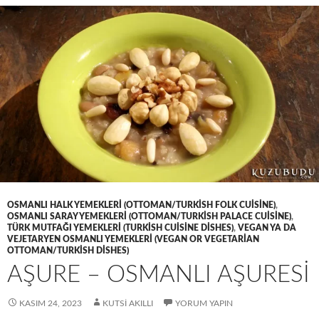
OSMANLI HALK YEMEKLERI (OTTOMAN/TURKISH FOLK CUISINE)
,
OSMANLI SARAY YEMEKLERI (OTTOMAN/TURKISH PALACE CUISINE)
,
TÜRK MUTFAĞI YEMEKLERI (TURKISH CUISINE DISHES)
,
VEGAN YA DA
VEJETARYEN OSMANLI YEMEKLERI (VEGAN OR VEGETARIAN
OTTOMAN/TURKISH DISHES)
AŞURE – OSMANLI AŞURESİ
KASIM 24, 2023
KUTSI AKILLI
YORUM YAPIN