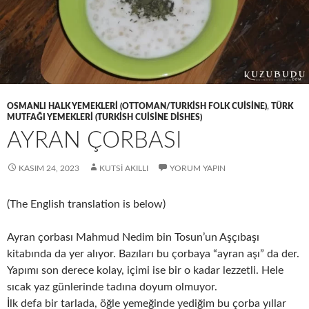
OSMANLI HALK YEMEKLERI (OTTOMAN/TURKISH FOLK CUISINE)
,
TÜRK
MUTFAĞI YEMEKLERI (TURKISH CUISINE DISHES)
AYRAN ÇORBASI
KASIM 24, 2023
KUTSI AKILLI
YORUM YAPIN
(The English translation is below)
Ayran çorbası Mahmud Nedim bin Tosun’un Aşçıbaşı
kitabında da yer alıyor. Bazıları bu çorbaya “ayran aşı” da der.
Yapımı son derece kolay, içimi ise bir o kadar lezzetli. Hele
sıcak yaz günlerinde tadına doyum olmuyor.
İlk defa bir tarlada, öğle yemeğinde yediğim bu çorba yıllar