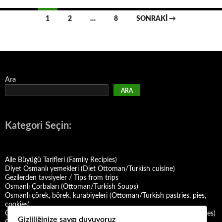
Yazı
1
2
…
8
SONRAKI →
dolaşımı
Ara
ARA
Kategori Seçin:
Aile Büyüğü Tarifleri (Family Recipies)
Diyet Osmanlı yemekleri (Diet Ottoman/Turkish cuisine)
Gezilerden tavsiyeler / Tips from trips
Osmanlı Çorbaları (Ottoman/Turkish Soups)
Osmanlı çörek, börek, kurabiyeleri (Ottoman/Turkish pastries, pies,
cookies)
Osmanlı Deniz Mahsulü Yemekleri (Ottoman/Turkish Seafood Dishes)
Gizliliğinize saygı duyuyoruz