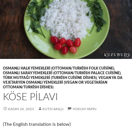
OSMANLI HALK YEMEKLERI (OTTOMAN/TURKISH FOLK CUISINE)
,
OSMANLI SARAY YEMEKLERI (OTTOMAN/TURKISH PALACE CUISINE)
,
TÜRK MUTFAĞI YEMEKLERI (TURKISH CUISINE DISHES)
,
VEGAN YA DA
VEJETARYEN OSMANLI YEMEKLERI (VEGAN OR VEGETARIAN
OTTOMAN/TURKISH DISHES)
KÖSE PİLAVI
KASIM 24, 2023
KUTSI AKILLI
YORUM YAPIN
(The English translation is below)