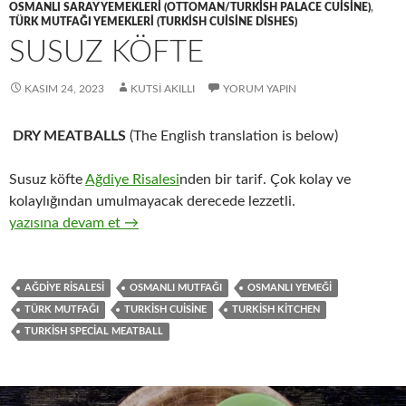
OSMANLI SARAY YEMEKLERI (OTTOMAN/TURKISH PALACE CUISINE)
,
TÜRK MUTFAĞI YEMEKLERI (TURKISH CUISINE DISHES)
SUSUZ KÖFTE
KASIM 24, 2023
KUTSI AKILLI
YORUM YAPIN
DRY MEATBALLS
(The English translation is below)
Susuz köfte
Ağdiye Risalesi
nden bir tarif. Çok kolay ve
kolaylığından umulmayacak derecede lezzetli.
SUSUZ KÖFTE
yazısına devam et
→
AĞDIYE RISALESI
OSMANLI MUTFAĞI
OSMANLI YEMEĞI
TÜRK MUTFAĞI
TURKISH CUISINE
TURKISH KITCHEN
TURKISH SPECIAL MEATBALL