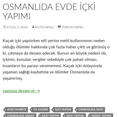
OSMANLIDA EVDE İÇKİ
YAPIMI
EYLÜL 2, 2023
KUTSI AKILLI
YORUM YAPIN
Kaçak içki yapılırken etil yerine metil kullanımının neden
olduğu ölümler hakkında çok fazla haber çıktı ve görünüş o
ki, çıkmaya da devam edecek. Bunun en büyük nedeni de,
içkinin, konulan vergiler sebebiyle çok pahalı olması,
insanların bu parayı verememesi. Kaçak içki dolayısıyla
yaşanan sağlığı kaybetme ve ölümler Osmanlıda da
yaşanırmış.
OSMANLIDA EVDE İÇKİ YAPIMI
yazısına devam et
→
AYŞE FAHRIYE
EV KADINI
IÇKI YAPIMI
OSMANLIDA RAKI
OSMANLIDA ŞARAP
RAKI YAPIMI
RAKI YAPMA
ŞARAP YAPIMI