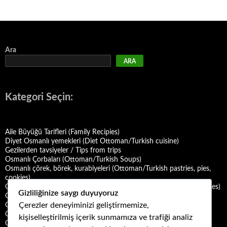
Ara
ARA
Kategori Seçin:
Aile Büyüğü Tarifleri (Family Recipies)
Diyet Osmanlı yemekleri (Diet Ottoman/Turkish cuisine)
Gezilerden tavsiyeler / Tips from trips
Osmanlı Çorbaları (Ottoman/Turkish Soups)
Osmanlı çörek, börek, kurabiyeleri (Ottoman/Turkish pastries, pies,
cookies)
Osmanlı Deniz Mahsulü Yemekleri (Ottoman/Turkish Seafood Dishes)
Gizliliğinize saygı duyuyoruz
Osmanlı Halk Yemekleri (Ottoman/Turkish Folk Cuisine)
Çerezler deneyiminizi geliştirmemize,
Osmanlı Mezeleri (Ottoman Mezes/Appetizers)
Osmanlı Saray Yemekleri (Ottoman/Turkish Palace Cuisine)
kişiselleştirilmiş içerik sunmamıza ve trafiği analiz
Osmanlı Şerbet ve Hoşafları (Ottoman/Turkish Sherbets and