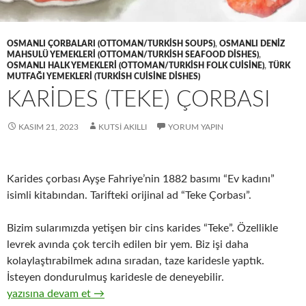
OSMANLI ÇORBALARI (OTTOMAN/TURKISH SOUPS)
,
OSMANLI DENIZ
MAHSULÜ YEMEKLERI (OTTOMAN/TURKISH SEAFOOD DISHES)
,
OSMANLI HALK YEMEKLERI (OTTOMAN/TURKISH FOLK CUISINE)
,
TÜRK
MUTFAĞI YEMEKLERI (TURKISH CUISINE DISHES)
KARİDES (TEKE) ÇORBASI
KASIM 21, 2023
KUTSI AKILLI
YORUM YAPIN
Karides çorbası Ayşe Fahriye’nin 1882 basımı “Ev kadını”
isimli kitabından. Tarifteki orijinal ad “Teke Çorbası”.
Bizim sularımızda yetişen bir cins karides “Teke”. Özellikle
levrek avında çok tercih edilen bir yem. Biz işi daha
kolaylaştırabilmek adına sıradan, taze karidesle yaptık.
İsteyen dondurulmuş karidesle de deneyebilir.
KARİDES (TEKE) ÇORBASI
yazısına devam et
→