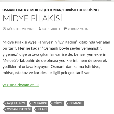
OSMANLI HALK YEMEKLERI (OTTOMAN/TURKISH FOLK CUISINE)
MİDYE PİLAKİSİ
AĞUSTOS 20, 2023
KUTSI AKILLI
YORUM YAPIN
Midye Pilakisi Ayşe Fahriye’nin “Ev Kadını” kitabında yer alan
bir tarif. Her ne kadar “Osmanlı böyle şeyler yememiştir,
yiyemez” diye ortaya çıkanlar var ise de, benzer yemeklerin
Melceü’t-Tabbahin’de de olması yediklerini, hem de severek
yediklerini ortaya koyuyor. Osmanlı’dan kalma istiridye,
midye, ıstakoz ve karides ile ilgili pek çok tarif var.
MİDYE PİLAKİSİ
yazısına devam et
→
AYŞE FAHRIYE
EV KADINI
MIDYE
OSMANLI
OSMANLI YEMEĞI
PILAKI