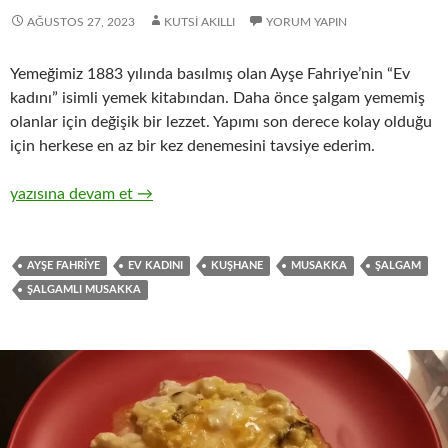
AĞUSTOS 27, 2023
KUTSI AKILLI
YORUM YAPIN
Yemeğimiz 1883 yılında basılmış olan Ayşe Fahriye’nin “Ev
kadını” isimli yemek kitabından. Daha önce şalgam yememiş
olanlar için değişik bir lezzet. Yapımı son derece kolay olduğu
için herkese en az bir kez denemesini tavsiye ederim.
ŞALGAMIN TENCERE MUSAKKASI
yazısına devam et
→
AYŞE FAHRIYE
EV KADINI
KUŞHANE
MUSAKKA
ŞALGAM
ŞALGAMLI MUSAKKA