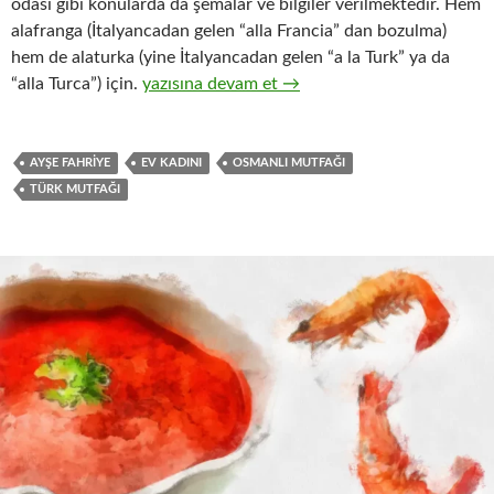
odası gibi konularda da şemalar ve bilgiler verilmektedir. Hem
alafranga (İtalyancadan gelen “alla Francia” dan bozulma)
hem de alaturka (yine İtalyancadan gelen “a la Turk” ya da
AYŞE FAHRİYE – EV KADINI
“alla Turca”) için.
yazısına devam et
→
AYŞE FAHRIYE
EV KADINI
OSMANLI MUTFAĞI
TÜRK MUTFAĞI