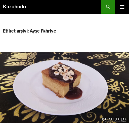
İçeriğe
Ara
Kuzubudu
atla
BIRINCI
MENÜ
Etiket arşivi: Ayşe Fahriye