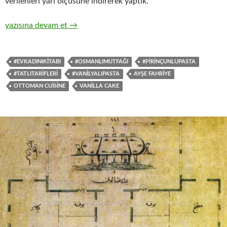
verilenleri yarı ölçüsüne indirerek yaptık.
Vanilyalı Pasta
yazısına devam et
→
#EVKADINIKITABI
#OSMANLIMUTFAĞI
#PIRINÇUNLUPASTA
#TATLITARIFLERI
#VANILYALIPASTA
AYŞE FAHRIYE
OTTOMAN CUISINE
VANILLA CAKE