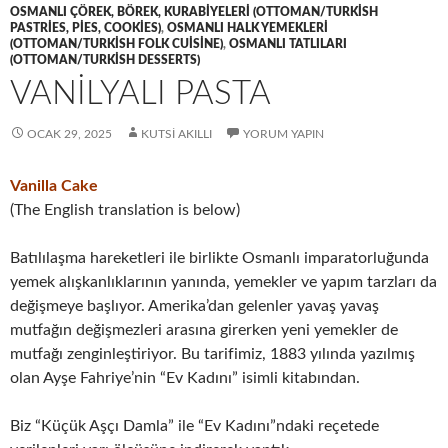
OSMANLI ÇÖREK, BÖREK, KURABIYELERI (OTTOMAN/TURKISH
PASTRIES, PIES, COOKIES)
,
OSMANLI HALK YEMEKLERI
(OTTOMAN/TURKISH FOLK CUISINE)
,
OSMANLI TATLILARI
(OTTOMAN/TURKISH DESSERTS)
VANILYALI PASTA
OCAK 29, 2025
KUTSI AKILLI
YORUM YAPIN
Vanilla Cake
(The English translation is below)
Batılılaşma hareketleri ile birlikte Osmanlı imparatorluğunda
yemek alışkanlıklarının yanında, yemekler ve yapım tarzları da
değişmeye başlıyor. Amerika’dan gelenler yavaş yavaş
mutfağın değişmezleri arasına girerken yeni yemekler de
mutfağı zenginleştiriyor. Bu tarifimiz, 1883 yılında yazılmış
olan Ayşe Fahriye’nin “Ev Kadını” isimli kitabından.
Biz “Küçük Aşçı Damla” ile “Ev Kadını”ndaki reçetede