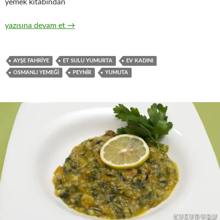
yemek kitabından
PEYNİRLİ YUMURTA
yazısına devam et
→
AYŞE FAHRIYE
ET SULU YUMURTA
EV KADINI
OSMANLI YEMEĞI
PEYNIR
YUMUTA