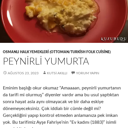
OSMANLI HALK YEMEKLERI (OTTOMAN/TURKISH FOLK CUISINE)
PEYNİRLİ YUMURTA
AĞUSTOS 23, 2023
KUTSI AKILLI
YORUM YAPIN
Eminim başlığı okur okumaz “Amaaaan, peynirli yumurtanın
da tarifi mi olurmuş” diyenler vardır ama bu usul yaptıktan
sonra hayat asla aynı olmayacak ve bir daha eskiye
dönemeyeceksiniz. Çok iddialı bir cümle değil mi?
Gerçekliğini yapıp kontrol etmeden anlamanıza pek imkan
yok. Bu tarifimiz Ayşe Fahriye’nin “Ev kadını (1883)” isimli