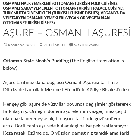
OSMANLI HALK YEMEKLERI (OTTOMAN/TURKISH FOLK CUISINE)
,
OSMANLI SARAY YEMEKLERI (OTTOMAN/TURKISH PALACE CUISINE)
,
TÜRK MUTFAĞI YEMEKLERI (TURKISH CUISINE DISHES)
,
VEGAN YA DA
VEJETARYEN OSMANLI YEMEKLERI (VEGAN OR VEGETARIAN
OTTOMAN/TURKISH DISHES)
AŞURE – OSMANLI AŞURESİ
KASIM 24, 2023
KUTSI AKILLI
YORUM YAPIN
Ottoman Style Noah’s Pudding
(The English translation is
below)
Aşure tarifimiz daha doğrusu Osmanlı Aşuresi tarifimiz
Dürrizade Nurullah Mehmed Efendi’nin Ağdiye Risalesi’nden.
Her şey gibi aşure de yüzyıllar boyunca değişimler göstererek
farklılaşmış. Örneğin dönem aşurelerinin vazgeçilmez çeşidi
olan bakla neredeyse hiç bir aşure tarifinde gözükmüyor
artık. Börülcenin aşurede kullanıldığına ise pek rastlanmıyor.
Keza razaki üzüme de. O yüzden damağınız tanıdık ama farklı