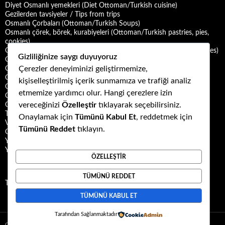
Diyet Osmanlı yemekleri (Diet Ottoman/Turkish cuisine)
Gezilerden tavsiyeler / Tips from trips
Osmanlı Çorbaları (Ottoman/Turkish Soups)
Osmanlı çörek, börek, kurabiyeleri (Ottoman/Turkish pastries, pies,
cookies)
Osmanlı Deniz Mahsulü Yemekleri (Ottoman/Turkish Seafood Dishes)
Gizliliğinize saygı duyuyoruz
Osmanlı Halk Yemekleri (Ottoman/Turkish Folk Cuisine)
Çerezler deneyiminizi geliştirmemize,
Osmanlı Mezeleri (Ottoman Mezes/Appetizers)
Osmanlı Saray Yemekleri (Ottoman/Turkish Palace Cuisine)
kişiselleştirilmiş içerik sunmamıza ve trafiği analiz
Osmanlı Şerbet ve Hoşafları (Ottoman/Turkish Sherbets and
etmemize yardımcı olur. Hangi çerezlere izin
Compotes)
vereceğinizi
Özelleştir
tıklayarak seçebilirsiniz.
Osmanlı Tatlıları (Ottoman/Turkish Desserts)
Türk Mutfağı Yemekleri (Turkish cuisine dishes)
Onaylamak için
Tümünü Kabul Et
, reddetmek için
Vegan ya da Vejetaryen Osmanlı Yemekleri (Vegan or Vegetarian
Tümünü Reddet
tıklayın.
Ottoman/Turkish Dishes)
Yemek Kültürü (Food Culture)
Yemek ve Yemek Kültürü Kitapları
ÖZELLEŞTIR
TÜMÜNÜ REDDET
Tweets by Kuzubudu
TÜMÜNÜ KABUL ET
Tarafından Sağlanmaktadır
Gizlilik Politikası
WordPress gururla sunar