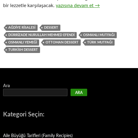
AŞURE – OSMANLI AŞURESİ
bir lezzetle karşılaşacak.
yazısına devam et
→
AĞDIYE RISALESI
DESSERT
DÜRRIZADE NURULLAH MEHMED EFENDI
OSMANLI MUTFAĞI
OSMANLI YEMEĞI
OTTOMAN DESSERT
TÜRK MUTFAĞI
TURKISH DESSERT
Ara
ARA
Kategori Seçin:
Aile Büyüğü Tarifleri (Family Recipies)