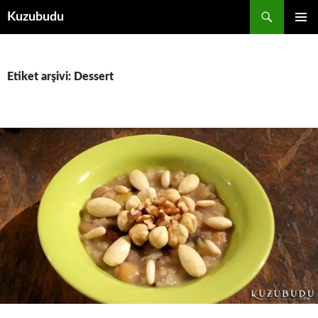
İçeriğe
Ara
Kuzubudu
atla
BIRINCI
MENÜ
Etiket arşivi: Dessert