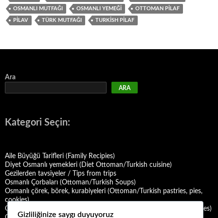
OSMANLI MUTFAĞI
OSMANLI YEMEĞI
OTTOMAN PILAF
PILAV
TÜRK MUTFAĞI
TURKISH PILAF
Ara
ARA
Kategori Seçin:
Aile Büyüğü Tarifleri (Family Recipies)
Diyet Osmanlı yemekleri (Diet Ottoman/Turkish cuisine)
Gezilerden tavsiyeler / Tips from trips
Osmanlı Çorbaları (Ottoman/Turkish Soups)
Osmanlı çörek, börek, kurabiyeleri (Ottoman/Turkish pastries, pies,
cookies)
Osmanlı Deniz Mahsulü Yemekleri (Ottoman/Turkish Seafood Dishes)
Gizliliğinize saygı duyuyoruz
Osmanlı Halk Yemekleri (Ottoman/Turkish Folk Cuisine)