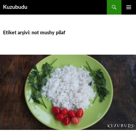
İçeriğe
Ara
Kuzubudu
atla
BIRINCI
MENÜ
Etiket arşivi: not mushy pilaf