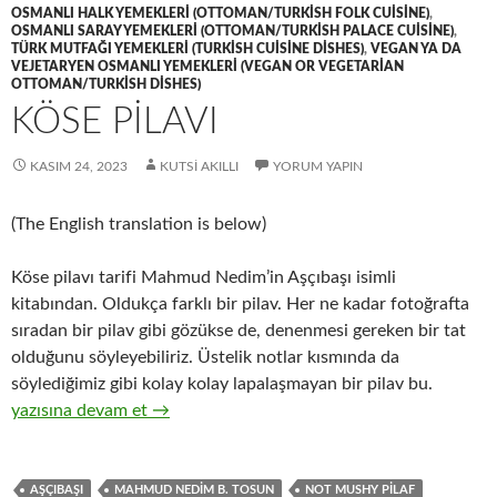
OSMANLI HALK YEMEKLERI (OTTOMAN/TURKISH FOLK CUISINE)
,
OSMANLI SARAY YEMEKLERI (OTTOMAN/TURKISH PALACE CUISINE)
,
TÜRK MUTFAĞI YEMEKLERI (TURKISH CUISINE DISHES)
,
VEGAN YA DA
VEJETARYEN OSMANLI YEMEKLERI (VEGAN OR VEGETARIAN
OTTOMAN/TURKISH DISHES)
KÖSE PİLAVI
KASIM 24, 2023
KUTSI AKILLI
YORUM YAPIN
(The English translation is below)
Köse pilavı tarifi Mahmud Nedim’in Aşçıbaşı isimli
kitabından. Oldukça farklı bir pilav. Her ne kadar fotoğrafta
sıradan bir pilav gibi gözükse de, denenmesi gereken bir tat
olduğunu söyleyebiliriz. Üstelik notlar kısmında da
söylediğimiz gibi kolay kolay lapalaşmayan bir pilav bu.
KÖSE PİLAVI
yazısına devam et
→
AŞÇIBAŞI
MAHMUD NEDIM B. TOSUN
NOT MUSHY PILAF