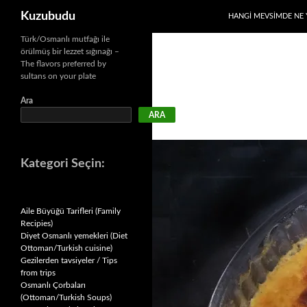
Ara
Kuzubudu
HANGI MEVSIMDE NE 
İçeriğe
Türk/Osmanlı mutfağı ile
örülmüş bir lezzet sığınağı –
atla
The flavors preferred by
sultans on your plate
Ara
ARA
Kategori Seçin:
Aile Büyüğü Tarifleri (Family
Recipies)
Diyet Osmanlı yemekleri (Diet
Ottoman/Turkish cuisine)
Gezilerden tavsiyeler / Tips
from trips
Osmanlı Çorbaları
(Ottoman/Turkish Soups)