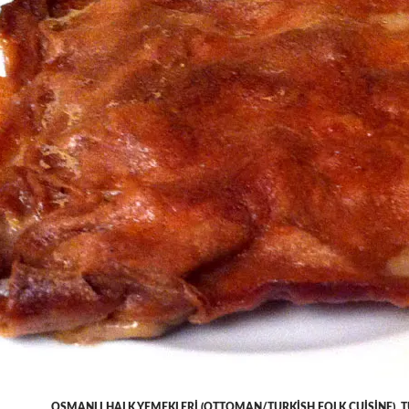
OSMANLI HALK YEMEKLERI (OTTOMAN/TURKISH FOLK CUISINE)
,
T