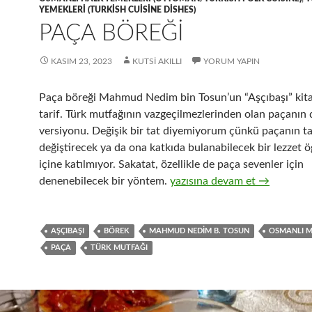
YEMEKLERI (TURKISH CUISINE DISHES)
PAÇA BÖREĞİ
KASIM 23, 2023
KUTSI AKILLI
YORUM YAPIN
Paça böreği Mahmud Nedim bin Tosun’un “Aşçıbaşı” kita
tarif. Türk mutfağının vazgeçilmezlerinden olan paçanın d
versiyonu. Değişik bir tat diyemiyorum çünkü paçanın ta
değiştirecek ya da ona katkıda bulanabilecek bir lezzet ö
içine katılmıyor. Sakatat, özellikle de paça sevenler için
PAÇA BÖREĞİ
denenebilecek bir yöntem.
yazısına devam et
→
AŞÇIBAŞI
BÖREK
MAHMUD NEDIM B. TOSUN
OSMANLI M
PAÇA
TÜRK MUTFAĞI