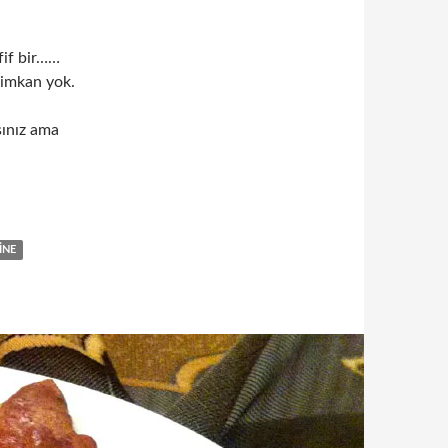
fif bir……
 imkan yok.
sınız ama
INE