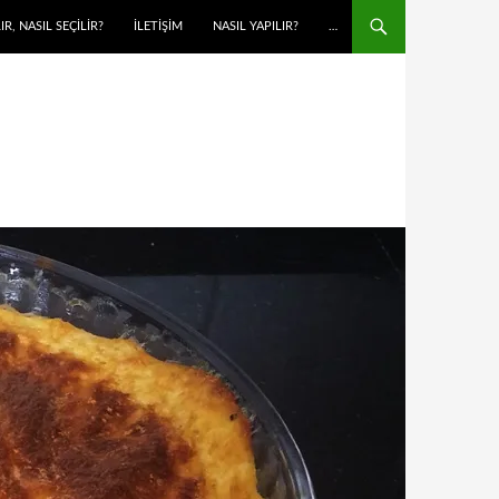
IR, NASIL SEÇİLİR?
İLETIŞIM
NASIL YAPILIR?
…