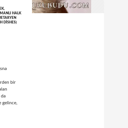
EK,
MANLI HALK
JETARYEN
 DISHES)
osna
rden bir
alan
a da
 gelince,