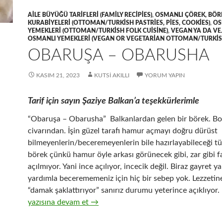
AILE BÜYÜĞÜ TARIFLERI (FAMILY RECIPIES)
,
OSMANLI ÇÖREK, BÖR
KURABIYELERI (OTTOMAN/TURKISH PASTRIES, PIES, COOKIES)
,
OS
YEMEKLERI (OTTOMAN/TURKISH FOLK CUISINE)
,
VEGAN YA DA VE
OSMANLI YEMEKLERI (VEGAN OR VEGETARIAN OTTOMAN/TURKISH
OBARUŞA – OBARUSHA
KASIM 21, 2023
KUTSI AKILLI
YORUM YAPIN
Tarif için sayın Şaziye Balkan’a teşekkürlerimle
“Obaruşa – Obarusha” Balkanlardan gelen bir börek. B
civarından. İşin güzel tarafı hamur açmayı doğru dürüst
bilmeyenlerin/beceremeyenlerin bile hazırlayabileceği tü
börek çünkü hamur öyle arkası görünecek gibi, zar gibi f
açılmıyor. Yani ince açılıyor, incecik değil. Biraz gayret y
yardımla becerememeniz için hiç bir sebep yok. Lezzetine
“damak şaklattırıyor” sanırız durumu yeterince açıklıyor.
OBARUŞA – OBARUSHA
yazısına devam et
→