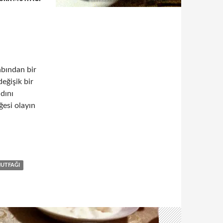
bından bir
eğişik bir
dını
ğesi olayın
UTFAĞI