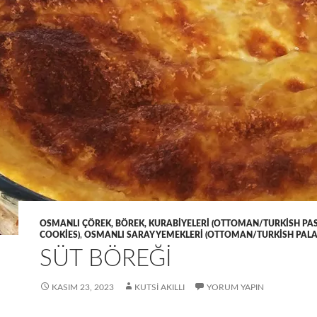
OSMANLI ÇÖREK, BÖREK, KURABIYELERI (OTTOMAN/TURKISH PAST
COOKIES)
,
OSMANLI SARAY YEMEKLERI (OTTOMAN/TURKISH PALAC
SÜT BÖREĞİ
KASIM 23, 2023
KUTSI AKILLI
YORUM YAPIN