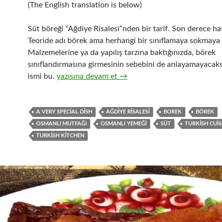
(The English translation is below)
Süt böreği “Ağdiye Risalesi”nden bir tarif. Son derece ha
Teoride adı börek ama herhangi bir sınıflamaya sokmaya
Malzemelerine ya da yapılış tarzına baktığınızda, börek
sınıflandırmasına girmesinin sebebini de anlayamayacak
SÜT BÖREĞİ
ismi bu.
yazısına devam et
→
A VERY SPECIAL DISH
AĞDIYE RISALESI
BOREK
BÖREK
OSMANLI MUTFAĞI
OSMANLI YEMEĞI
SÜT
TURKISH CUIS
TURKISH KITCHEN