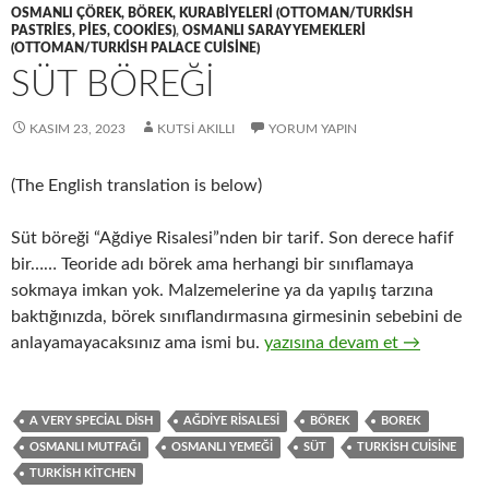
OSMANLI ÇÖREK, BÖREK, KURABIYELERI (OTTOMAN/TURKISH
PASTRIES, PIES, COOKIES)
,
OSMANLI SARAY YEMEKLERI
(OTTOMAN/TURKISH PALACE CUISINE)
SÜT BÖREĞİ
KASIM 23, 2023
KUTSI AKILLI
YORUM YAPIN
(The English translation is below)
Süt böreği “Ağdiye Risalesi”nden bir tarif. Son derece hafif
bir…… Teoride adı börek ama herhangi bir sınıflamaya
sokmaya imkan yok. Malzemelerine ya da yapılış tarzına
baktığınızda, börek sınıflandırmasına girmesinin sebebini de
SÜT BÖREĞİ
anlayamayacaksınız ama ismi bu.
yazısına devam et
→
A VERY SPECIAL DISH
AĞDIYE RISALESI
BÖREK
BOREK
OSMANLI MUTFAĞI
OSMANLI YEMEĞI
SÜT
TURKISH CUISINE
TURKISH KITCHEN