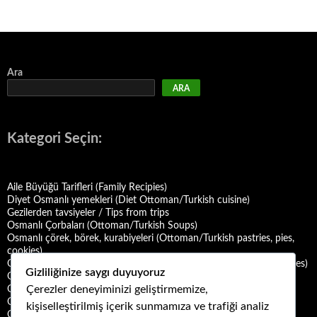
Ara
ARA
Kategori Seçin:
Aile Büyüğü Tarifleri (Family Recipies)
Diyet Osmanlı yemekleri (Diet Ottoman/Turkish cuisine)
Gezilerden tavsiyeler / Tips from trips
Osmanlı Çorbaları (Ottoman/Turkish Soups)
Osmanlı çörek, börek, kurabiyeleri (Ottoman/Turkish pastries, pies,
cookies)
Osmanlı Deniz Mahsulü Yemekleri (Ottoman/Turkish Seafood Dishes)
Gizliliğinize saygı duyuyoruz
Osmanlı Halk Yemekleri (Ottoman/Turkish Folk Cuisine)
Çerezler deneyiminizi geliştirmemize,
Osmanlı Mezeleri (Ottoman Mezes/Appetizers)
Osmanlı Saray Yemekleri (Ottoman/Turkish Palace Cuisine)
kişiselleştirilmiş içerik sunmamıza ve trafiği analiz
Osmanlı Şerbet ve Hoşafları (Ottoman/Turkish Sherbets and