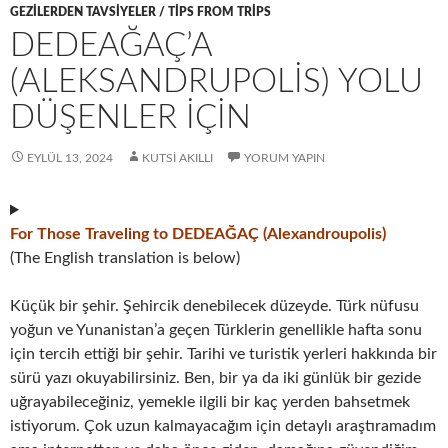
GEZILERDEN TAVSIYELER / TIPS FROM TRIPS
DEDEAĞAÇ’A
(ALEKSANDRUPOLIS) YOLU
DÜŞENLER İÇIN
EYLÜL 13, 2024
KUTSI AKILLI
YORUM YAPIN
For Those Traveling to DEDEAĞAÇ (Alexandroupolis)
(The English translation is below)
Küçük bir şehir. Şehircik denebilecek düzeyde. Türk nüfusu
yoğun ve Yunanistan’a geçen Türklerin genellikle hafta sonu
için tercih ettiği bir şehir. Tarihi ve turistik yerleri hakkında bir
sürü yazı okuyabilirsiniz. Ben, bir ya da iki günlük bir gezide
uğrayabileceğiniz, yemekle ilgili bir kaç yerden bahsetmek
istiyorum. Çok uzun kalmayacağım için detaylı araştıramadım