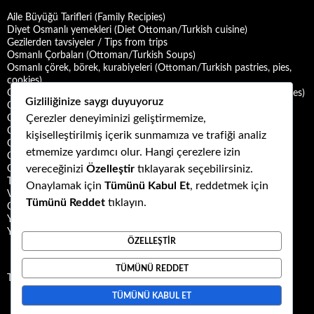
Aile Büyüğü Tarifleri (Family Recipies)
Diyet Osmanlı yemekleri (Diet Ottoman/Turkish cuisine)
Gezilerden tavsiyeler / Tips from trips
Osmanlı Çorbaları (Ottoman/Turkish Soups)
Osmanlı çörek, börek, kurabiyeleri (Ottoman/Turkish pastries, pies,
cookies)
Osmanlı Deniz Mahsulü Yemekleri (Ottoman/Turkish Seafood Dishes)
Gizliliğinize saygı duyuyoruz
Osmanlı Halk Yemekleri (Ottoman/Turkish Folk Cuisine)
Çerezler deneyiminizi geliştirmemize,
Osmanlı Mezeleri (Ottoman Mezes/Appetizers)
Osmanlı Saray Yemekleri (Ottoman/Turkish Palace Cuisine)
kişiselleştirilmiş içerik sunmamıza ve trafiği analiz
Osmanlı Şerbet ve Hoşafları (Ottoman/Turkish Sherbets and
etmemize yardımcı olur. Hangi çerezlere izin
Compotes)
vereceğinizi
Özelleştir
tıklayarak seçebilirsiniz.
Osmanlı Tatlıları (Ottoman/Turkish Desserts)
Türk Mutfağı Yemekleri (Turkish cuisine dishes)
Onaylamak için
Tümünü Kabul Et
, reddetmek için
Vegan ya da Vejetaryen Osmanlı Yemekleri (Vegan or Vegetarian
Tümünü Reddet
tıklayın.
Ottoman/Turkish Dishes)
Yemek Kültürü (Food Culture)
Yemek ve Yemek Kültürü Kitapları
ÖZELLEŞTIR
TÜMÜNÜ REDDET
Tweets by Kuzubudu
TÜMÜNÜ KABUL ET