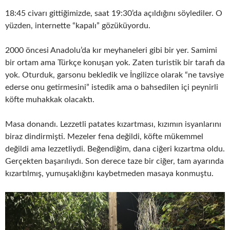
18:45 civarı gittiğimizde, saat 19:30’da açıldığını söylediler. O
yüzden, internette “kapalı” gözüküyordu.
2000 öncesi Anadolu’da kır meyhaneleri gibi bir yer. Samimi
bir ortam ama Türkçe konuşan yok. Zaten turistik bir tarafı da
yok. Oturduk, garsonu bekledik ve İngilizce olarak “ne tavsiye
ederse onu getirmesini” istedik ama o bahsedilen içi peynirli
köfte muhakkak olacaktı.
Masa donandı. Lezzetli patates kızartması, kızımın isyanlarını
biraz dindirmişti. Mezeler fena değildi, köfte mükemmel
değildi ama lezzetliydi. Beğendiğim, dana ciğeri kızartma oldu.
Gerçekten başarılıydı. Son derece taze bir ciğer, tam ayarında
kızartılmış, yumuşaklığını kaybetmeden masaya konmuştu.