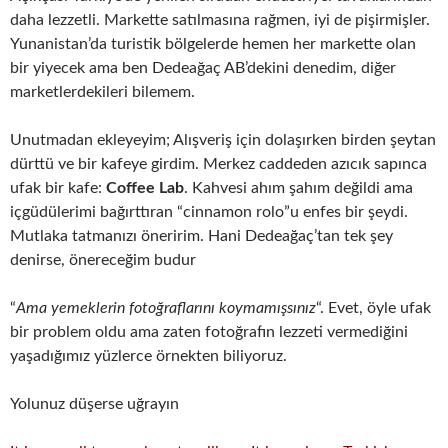
daha lezzetli. Markette satılmasına rağmen, iyi de pişirmişler.
Yunanistan’da turistik bölgelerde hemen her markette olan
bir yiyecek ama ben Dedeağaç AB’dekini denedim, diğer
marketlerdekileri bilemem.
Unutmadan ekleyeyim; Alışveriş için dolaşırken birden şeytan
dürttü ve bir kafeye girdim. Merkez caddeden azıcık sapınca
ufak bir kafe:
Coffee Lab
. Kahvesi ahım şahım değildi ama
içgüdülerimi bağırttıran “cinnamon rolo”u enfes bir şeydi.
Mutlaka tatmanızı öneririm. Hani Dedeağaç’tan tek şey
denirse, önereceğim budur
“
Ama yemeklerin fotoğraflarını koymamışsınız
“. Evet, öyle ufak
bir problem oldu ama zaten fotoğrafın lezzeti vermediğini
yaşadığımız yüzlerce örnekten biliyoruz.
Yolunuz düşerse uğrayın