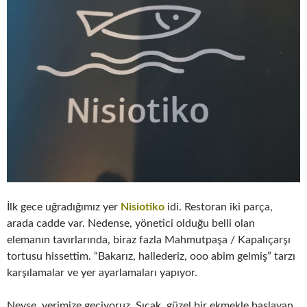
İlk gece uğradığımız yer
Nisiotiko
idi. Restoran iki parça,
arada cadde var. Nedense, yönetici olduğu belli olan
elemanın tavırlarında, biraz fazla Mahmutpaşa / Kapalıçarşı
tortusu hissettim. “Bakarız, hallederiz, ooo abim gelmiş” tarzı
karşılamalar ve yer ayarlamaları yapıyor.
Neyse, yerimize geçiyoruz. Sıcak, güzel bir ekmekle başlayan