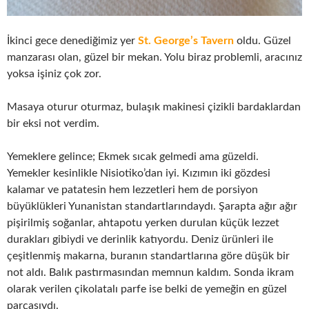
İkinci gece denediğimiz yer
St. George’s Tavern
oldu. Güzel
manzarası olan, güzel bir mekan. Yolu biraz problemli, aracınız
yoksa işiniz çok zor.
Masaya oturur oturmaz, bulaşık makinesi çizikli bardaklardan
bir eksi not verdim.
Yemeklere gelince; Ekmek sıcak gelmedi ama güzeldi.
Yemekler kesinlikle Nisiotiko’dan iyi. Kızımın iki gözdesi
kalamar ve patatesin hem lezzetleri hem de porsiyon
büyüklükleri Yunanistan standartlarındaydı. Şarapta ağır ağır
pişirilmiş soğanlar, ahtapotu yerken durulan küçük lezzet
durakları gibiydi ve derinlik katıyordu. Deniz ürünleri ile
çeşitlenmiş makarna, buranın standartlarına göre düşük bir
not aldı. Balık pastırmasından memnun kaldım. Sonda ikram
olarak verilen çikolatalı parfe ise belki de yemeğin en güzel
parçasıydı.