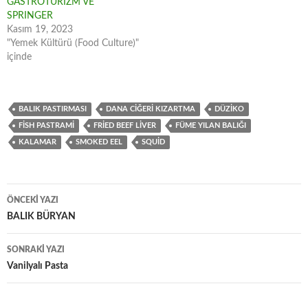
GASTROTURİZM VE
SPRINGER
Kasım 19, 2023
"Yemek Kültürü (Food Culture)"
içinde
BALIK PASTIRMASI
DANA CIĞERI KIZARTMA
DÜZIKO
FISH PASTRAMI
FRIED BEEF LIVER
FÜME YILAN BALIĞI
KALAMAR
SMOKED EEL
SQUID
Yazı
ÖNCEKI YAZI
dolaşımı
BALIK BÜRYAN
SONRAKI YAZI
Vanilyalı Pasta