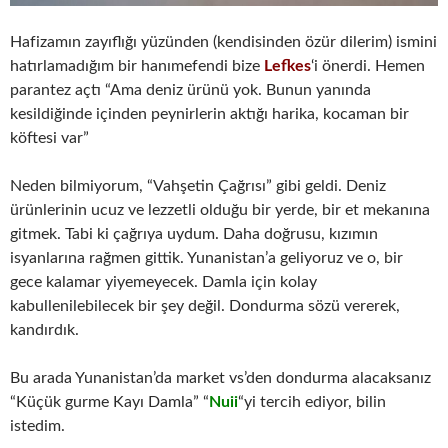
Hafizamın zayıflığı yüzünden (kendisinden özür dilerim) ismini
hatırlamadığım bir hanımefendi bize
Lefkes
‘i önerdi. Hemen
parantez açtı “Ama deniz ürünü yok. Bunun yanında
kesildiğinde içinden peynirlerin aktığı harika, kocaman bir
köftesi var”
Neden bilmiyorum, “Vahşetin Çağrısı” gibi geldi. Deniz
ürünlerinin ucuz ve lezzetli olduğu bir yerde, bir et mekanına
gitmek. Tabi ki çağrıya uydum. Daha doğrusu, kızımın
isyanlarına rağmen gittik. Yunanistan’a geliyoruz ve o, bir
gece kalamar yiyemeyecek. Damla için kolay
kabullenilebilecek bir şey değil. Dondurma sözü vererek,
kandırdık.
Bu arada Yunanistan’da market vs’den dondurma alacaksanız
“Küçük gurme Kayı Damla” “
Nuii
“yi tercih ediyor, bilin
istedim.