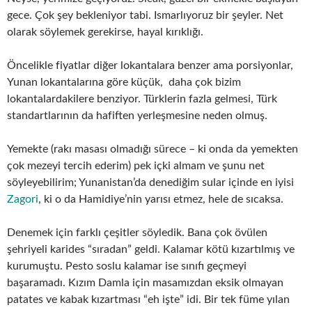
gece. Çok şey bekleniyor tabi. Ismarlıyoruz bir şeyler. Net
olarak söylemek gerekirse, hayal kırıklığı.
Öncelikle fiyatlar diğer lokantalara benzer ama porsiyonlar,
Yunan lokantalarına göre küçük, daha çok bizim
lokantalardakilere benziyor. Türklerin fazla gelmesi, Türk
standartlarının da hafiften yerleşmesine neden olmuş.
Yemekte (rakı masası olmadığı sürece – ki onda da yemekten
çok mezeyi tercih ederim) pek içki almam ve şunu net
söyleyebilirim; Yunanistan’da denediğim sular içinde en iyisi
Zagori
, ki o da Hamidiye’nin yarısı etmez, hele de sıcaksa.
Denemek için farklı çeşitler söyledik. Bana çok övülen
şehriyeli karides “sıradan” geldi. Kalamar kötü kızartılmış ve
kurumuştu. Pesto soslu kalamar ise sınıfı geçmeyi
başaramadı. Kızım Damla için masamızdan eksik olmayan
patates ve kabak kızartması “eh işte” idi. Bir tek füme yılan