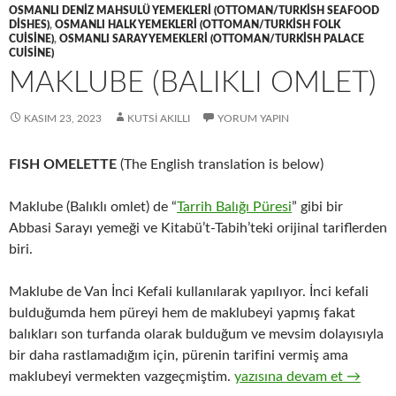
OSMANLI DENIZ MAHSULÜ YEMEKLERI (OTTOMAN/TURKISH SEAFOOD
DISHES)
,
OSMANLI HALK YEMEKLERI (OTTOMAN/TURKISH FOLK
CUISINE)
,
OSMANLI SARAY YEMEKLERI (OTTOMAN/TURKISH PALACE
CUISINE)
MAKLUBE (BALIKLI OMLET)
KASIM 23, 2023
KUTSI AKILLI
YORUM YAPIN
FISH OMELETTE
(The English translation is below)
Maklube (Balıklı omlet) de “
Tarrih Balığı Püresi
” gibi bir
Abbasi Sarayı yemeği ve Kitabü’t-Tabih’teki orijinal tariflerden
biri.
Maklube de Van İnci Kefali kullanılarak yapılıyor. İnci kefali
bulduğumda hem püreyi hem de maklubeyi yapmış fakat
balıkları son turfanda olarak bulduğum ve mevsim dolayısıyla
bir daha rastlamadığım için, pürenin tarifini vermiş ama
MAKLUBE (BALIKLI OML
maklubeyi vermekten vazgeçmiştim.
yazısına devam et
→