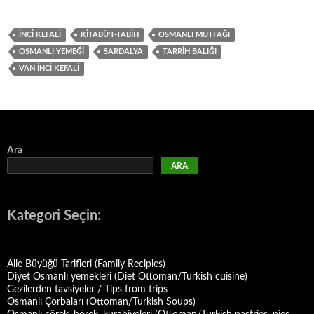
İNCI KEFALI
KITABÜ'T-TABIH
OSMANLI MUTFAĞI
OSMANLI YEMEĞI
SARDALYA
TARRIH BALIĞI
VAN INCI KEFALI
Ara
ARA
Kategori Seçin:
Aile Büyüğü Tarifleri (Family Recipies)
Diyet Osmanlı yemekleri (Diet Ottoman/Turkish cuisine)
Gezilerden tavsiyeler / Tips from trips
Osmanlı Çorbaları (Ottoman/Turkish Soups)