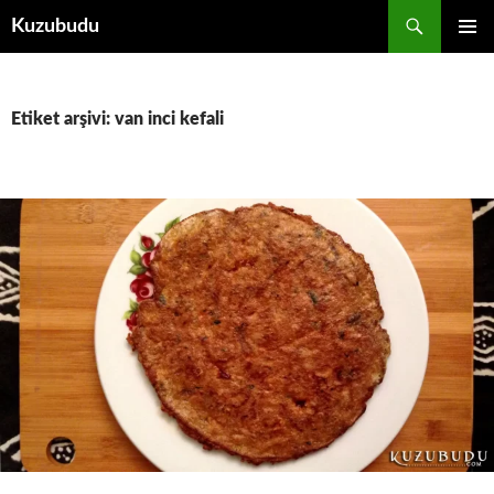
İçeriğe
Ara
Kuzubudu
atla
BIRINCI
MENÜ
Etiket arşivi: van inci kefali