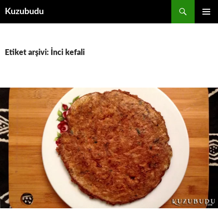
İçeriğe
Ara
Kuzubudu
atla
BIRINCI
MENÜ
Etiket arşivi: İnci kefali