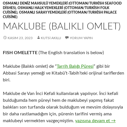
OSMANLI DENIZ MAHSULÜ YEMEKLERI (OTTOMAN/TURKISH SEAFOOD
DISHES)
,
OSMANLI HALK YEMEKLERI (OTTOMAN/TURKISH FOLK
CUISINE)
,
OSMANLI SARAY YEMEKLERI (OTTOMAN/TURKISH PALACE
CUISINE)
MAKLUBE (BALIKLI OMLET)
KASIM 23, 2023
KUTSI AKILLI
YORUM YAPIN
FISH OMELETTE
(The English translation is below)
Maklube (Balıklı omlet) de “
Tarrih Balığı Püresi
” gibi bir
Abbasi Sarayı yemeği ve Kitabü’t-Tabih’teki orijinal tariflerden
biri.
Maklube de Van İnci Kefali kullanılarak yapılıyor. İnci kefali
bulduğumda hem püreyi hem de maklubeyi yapmış fakat
balıkları son turfanda olarak bulduğum ve mevsim dolayısıyla
bir daha rastlamadığım için, pürenin tarifini vermiş ama
MAKLUBE (BALIKLI OML
maklubeyi vermekten vazgeçmiştim.
yazısına devam et
→