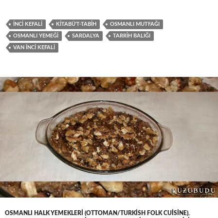
İNCI KEFALI
KITABÜ'T-TABIH
OSMANLI MUTFAĞI
OSMANLI YEMEĞI
SARDALYA
TARRIH BALIĞI
VAN INCI KEFALI
OSMANLI HALK YEMEKLERI (OTTOMAN/TURKISH FOLK CUISINE)
,