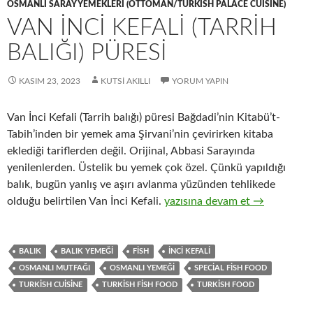
OSMANLI SARAY YEMEKLERI (OTTOMAN/TURKISH PALACE CUISINE)
VAN İNCİ KEFALİ (TARRİH
BALIĞI) PÜRESİ
KASIM 23, 2023
KUTSI AKILLI
YORUM YAPIN
Van İnci Kefali (Tarrih balığı) püresi Bağdadi’nin Kitabü’t-
Tabih’inden bir yemek ama Şirvani’nin çevirirken kitaba
eklediği tariflerden değil. Orijinal, Abbasi Sarayında
yenilenlerden. Üstelik bu yemek çok özel. Çünkü yapıldığı
balık, bugün yanlış ve aşırı avlanma yüzünden tehlikede
VAN İNCİ KEFALİ (TARRİH BAL
olduğu belirtilen Van İnci Kefali.
yazısına devam et
→
BALIK
BALIK YEMEĞI
FISH
İNCI KEFALI
OSMANLI MUTFAĞI
OSMANLI YEMEĞI
SPECIAL FISH FOOD
TURKISH CUISINE
TURKISH FISH FOOD
TURKISH FOOD