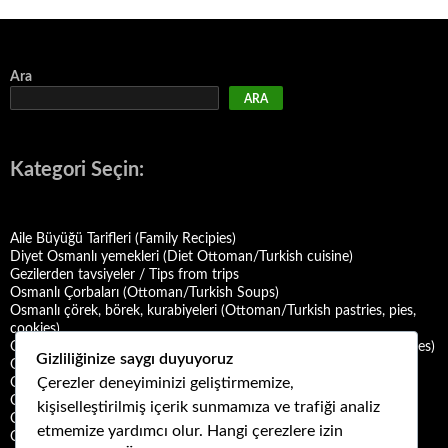
Ara
ARA
Kategori Seçin:
Aile Büyüğü Tarifleri (Family Recipies)
Diyet Osmanlı yemekleri (Diet Ottoman/Turkish cuisine)
Gezilerden tavsiyeler / Tips from trips
Osmanlı Çorbaları (Ottoman/Turkish Soups)
Osmanlı çörek, börek, kurabiyeleri (Ottoman/Turkish pastries, pies,
cookies)
Osmanlı Deniz Mahsulü Yemekleri (Ottoman/Turkish Seafood Dishes)
Gizliliğinize saygı duyuyoruz
Osmanlı Halk Yemekleri (Ottoman/Turkish Folk Cuisine)
Çerezler deneyiminizi geliştirmemize,
Osmanlı Mezeleri (Ottoman Mezes/Appetizers)
Osmanlı Saray Yemekleri (Ottoman/Turkish Palace Cuisine)
kişiselleştirilmiş içerik sunmamıza ve trafiği analiz
Osmanlı Şerbet ve Hoşafları (Ottoman/Turkish Sherbets and
etmemize yardımcı olur. Hangi çerezlere izin
Compotes)