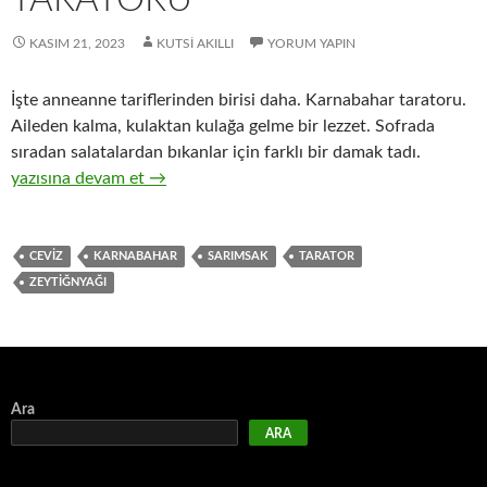
KASIM 21, 2023
KUTSI AKILLI
YORUM YAPIN
İşte anneanne tariflerinden birisi daha. Karnabahar taratoru.
Aileden kalma, kulaktan kulağa gelme bir lezzet. Sofrada
sıradan salatalardan bıkanlar için farklı bir damak tadı.
KARNABAHAR – KARNABİT TARATORU
yazısına devam et
→
CEVIZ
KARNABAHAR
SARIMSAK
TARATOR
ZEYTIĞNYAĞI
Ara
ARA