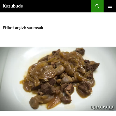
İçeriğe
Ara
Kuzubudu
atla
BIRINCI
MENÜ
Etiket arşivi: sarımsak