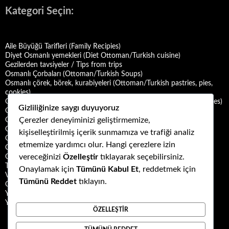
Kategori Seçin:
Aile Büyüğü Tarifleri (Family Recipies)
Diyet Osmanlı yemekleri (Diet Ottoman/Turkish cuisine)
Gezilerden tavsiyeler / Tips from trips
Osmanlı Çorbaları (Ottoman/Turkish Soups)
Osmanlı çörek, börek, kurabiyeleri (Ottoman/Turkish pastries, pies,
cookies)
Osmanlı Deniz Mahsulü Yemekleri (Ottoman/Turkish Seafood Dishes)
Gizliliğinize saygı duyuyoruz
Osmanlı Halk Yemekleri (Ottoman/Turkish Folk Cuisine)
Çerezler deneyiminizi geliştirmemize,
Osmanlı Mezeleri (Ottoman Mezes/Appetizers)
Osmanlı Saray Yemekleri (Ottoman/Turkish Palace Cuisine)
kişiselleştirilmiş içerik sunmamıza ve trafiği analiz
Osmanlı Şerbet ve Hoşafları (Ottoman/Turkish Sherbets and
etmemize yardımcı olur. Hangi çerezlere izin
Compotes)
vereceğinizi
Özelleştir
tıklayarak seçebilirsiniz.
Osmanlı Tatlıları (Ottoman/Turkish Desserts)
Türk Mutfağı Yemekleri (Turkish cuisine dishes)
Onaylamak için
Tümünü Kabul Et
, reddetmek için
Vegan ya da Vejetaryen Osmanlı Yemekleri (Vegan or Vegetarian
Tümünü Reddet
tıklayın.
Ottoman/Turkish Dishes)
Yemek Kültürü (Food Culture)
Yemek ve Yemek Kültürü Kitapları
ÖZELLEŞTIR