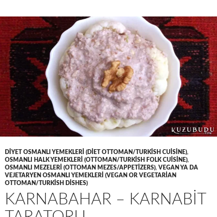
DIYET OSMANLI YEMEKLERI (DIET OTTOMAN/TURKISH CUISINE)
,
OSMANLI HALK YEMEKLERI (OTTOMAN/TURKISH FOLK CUISINE)
,
OSMANLI MEZELERI (OTTOMAN MEZES/APPETIZERS)
,
VEGAN YA DA
VEJETARYEN OSMANLI YEMEKLERI (VEGAN OR VEGETARIAN
OTTOMAN/TURKISH DISHES)
KARNABAHAR – KARNABİT
TARATORU