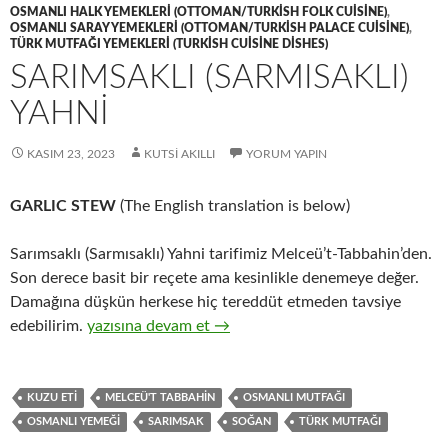
OSMANLI HALK YEMEKLERI (OTTOMAN/TURKISH FOLK CUISINE)
,
OSMANLI SARAY YEMEKLERI (OTTOMAN/TURKISH PALACE CUISINE)
,
TÜRK MUTFAĞI YEMEKLERI (TURKISH CUISINE DISHES)
SARIMSAKLI (SARMISAKLI)
YAHNİ
KASIM 23, 2023
KUTSI AKILLI
YORUM YAPIN
GARLIC STEW
(The English translation is below)
Sarımsaklı (Sarmısaklı) Yahni tarifimiz Melceü’t-Tabbahin’den.
Son derece basit bir reçete ama kesinlikle denemeye değer.
Damağına düşkün herkese hiç tereddüt etmeden tavsiye
SARIMSAKLI (SARMISAKLI) YAHNİ
edebilirim.
yazısına devam et
→
KUZU ETI
MELCEÜ'T TABBAHIN
OSMANLI MUTFAĞI
OSMANLI YEMEĞI
SARIMSAK
SOĞAN
TÜRK MUTFAĞI