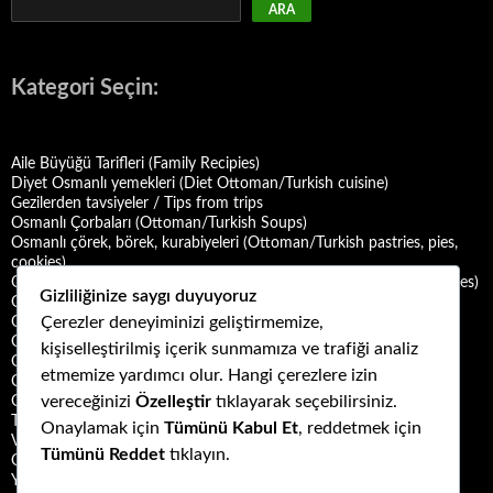
ARA
Kategori Seçin:
Aile Büyüğü Tarifleri (Family Recipies)
Diyet Osmanlı yemekleri (Diet Ottoman/Turkish cuisine)
Gezilerden tavsiyeler / Tips from trips
Osmanlı Çorbaları (Ottoman/Turkish Soups)
Osmanlı çörek, börek, kurabiyeleri (Ottoman/Turkish pastries, pies,
cookies)
Osmanlı Deniz Mahsulü Yemekleri (Ottoman/Turkish Seafood Dishes)
Gizliliğinize saygı duyuyoruz
Osmanlı Halk Yemekleri (Ottoman/Turkish Folk Cuisine)
Çerezler deneyiminizi geliştirmemize,
Osmanlı Mezeleri (Ottoman Mezes/Appetizers)
Osmanlı Saray Yemekleri (Ottoman/Turkish Palace Cuisine)
kişiselleştirilmiş içerik sunmamıza ve trafiği analiz
Osmanlı Şerbet ve Hoşafları (Ottoman/Turkish Sherbets and
etmemize yardımcı olur. Hangi çerezlere izin
Compotes)
vereceğinizi
Özelleştir
tıklayarak seçebilirsiniz.
Osmanlı Tatlıları (Ottoman/Turkish Desserts)
Türk Mutfağı Yemekleri (Turkish cuisine dishes)
Onaylamak için
Tümünü Kabul Et
, reddetmek için
Vegan ya da Vejetaryen Osmanlı Yemekleri (Vegan or Vegetarian
Tümünü Reddet
tıklayın.
Ottoman/Turkish Dishes)
Yemek Kültürü (Food Culture)