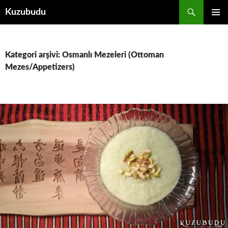
İçeriğe
Ara
Kuzubudu
atla
BIRINCI
MENÜ
Kategori arşivi: Osmanlı Mezeleri (Ottoman
Mezes/Appetizers)