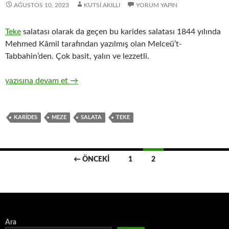
AĞUSTOS 10, 2023
KUTSI AKILLI
YORUM YAPIN
Teke
salatası olarak da geçen bu karides salatası 1844 yılında
Mehmed Kâmil tarafından yazılmış olan Melceü’t-
Tabbahin’den. Çok basit, yalın ve lezzetli.
KARİDES SALATASI (TEKE SALATASI)
yazısına devam et
→
KARIDES
MEZE
SALATA
TEKE
Yazı
← ÖNCEKI
1
2
dolaşımı
Ara