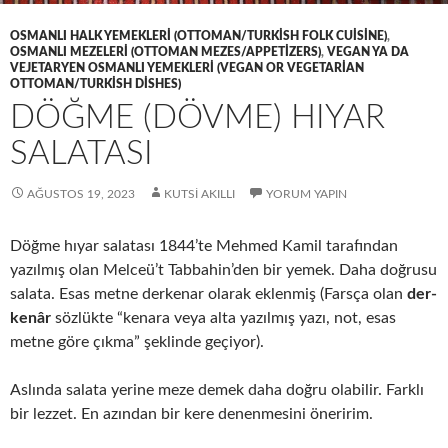
OSMANLI HALK YEMEKLERI (OTTOMAN/TURKISH FOLK CUISINE)
,
OSMANLI MEZELERI (OTTOMAN MEZES/APPETIZERS)
,
VEGAN YA DA
VEJETARYEN OSMANLI YEMEKLERI (VEGAN OR VEGETARIAN
OTTOMAN/TURKISH DISHES)
DÖĞME (DÖVME) HIYAR
SALATASI
AĞUSTOS 19, 2023
KUTSI AKILLI
YORUM YAPIN
Döğme hıyar salatası 1844’te Mehmed Kamil tarafından
yazılmış olan Melceü’t Tabbahin’den bir yemek. Daha doğrusu
salata. Esas metne derkenar olarak eklenmiş (Farsça olan
der-
kenâr
sözlükte “kenara veya alta yazılmış yazı, not, esas
metne göre çıkma” şeklinde geçiyor).
Aslında salata yerine meze demek daha doğru olabilir. Farklı
bir lezzet. En azından bir kere denenmesini öneririm.