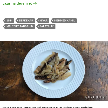
DÖĞME (DÖVME) HIYAR SALATASI
yazısına devam et
→
1844
DERKENAR
HIYAR
MEHMED KAMIL
MELCEÜ'T TABBAHIN
SALATALIK