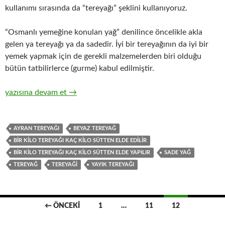
kullanımı sırasında da “tereyağı” şeklini kullanıyoruz.
“Osmanlı yemeğine konulan yağ” denilince öncelikle akla
gelen ya tereyağı ya da sadedir. İyi bir tereyağının da iyi bir
yemek yapmak için de gerekli malzemelerden biri olduğu
bütün tatbilirlerce (gurme) kabul edilmiştir.
Tereyağı
yazısına devam et
→
AYRAN TEREYAĞI
BEYAZ TEREYAĞ
BIR KILO TEREYAĞI KAÇ KILO SÜTTEN ELDE EDILIR
BIR KILO TEREYAĞI KAÇ KILO SÜTTEN ELDE YAPILIR
SADE YAĞ
TEREYAĞ
TEREYAĞI
YAYIK TEREYAĞI
Yazı
← ÖNCEKI
1
…
11
12
dolaşımı