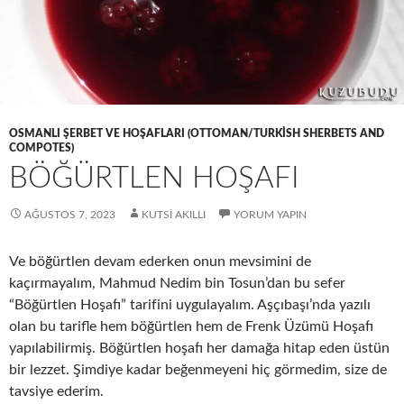
OSMANLI ŞERBET VE HOŞAFLARI (OTTOMAN/TURKISH SHERBETS AND
COMPOTES)
BÖĞÜRTLEN HOŞAFI
AĞUSTOS 7, 2023
KUTSI AKILLI
YORUM YAPIN
Ve böğürtlen devam ederken onun mevsimini de
kaçırmayalım, Mahmud Nedim bin Tosun’dan bu sefer
“Böğürtlen Hoşafı” tarifini uygulayalım. Aşçıbaşı’nda yazılı
olan bu tarifle hem böğürtlen hem de Frenk Üzümü Hoşafı
yapılabilirmiş. Böğürtlen hoşafı her damağa hitap eden üstün
bir lezzet. Şimdiye kadar beğenmeyeni hiç görmedim, size de
tavsiye ederim.