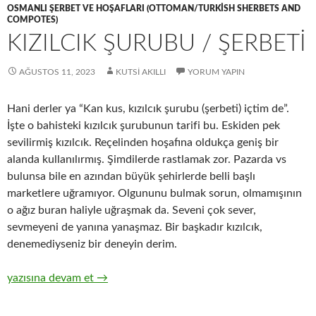
OSMANLI ŞERBET VE HOŞAFLARI (OTTOMAN/TURKISH SHERBETS AND
COMPOTES)
KIZILCIK ŞURUBU / ŞERBETI
AĞUSTOS 11, 2023
KUTSI AKILLI
YORUM YAPIN
Hani derler ya “Kan kus, kızılcık şurubu (şerbeti) içtim de”.
İşte o bahisteki kızılcık şurubunun tarifi bu. Eskiden pek
sevilirmiş kızılcık. Reçelinden hoşafına oldukça geniş bir
alanda kullanılırmış. Şimdilerde rastlamak zor. Pazarda vs
bulunsa bile en azından büyük şehirlerde belli başlı
marketlere uğramıyor. Olgununu bulmak sorun, olmamışının
o ağız buran haliyle uğraşmak da. Seveni çok sever,
sevmeyeni de yanına yanaşmaz. Bir başkadır kızılcık,
denemediyseniz bir deneyin derim.
Kızılcık Şurubu / Şerbeti
yazısına devam et
→