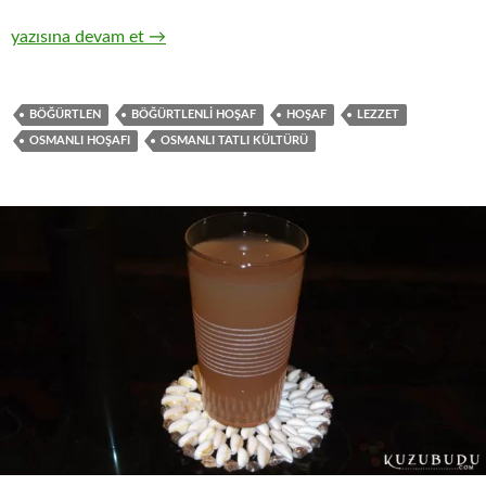
Böğürtlen Hoşafı
yazısına devam et
→
BÖĞÜRTLEN
BÖĞÜRTLENLI HOŞAF
HOŞAF
LEZZET
OSMANLI HOŞAFI
OSMANLI TATLI KÜLTÜRÜ