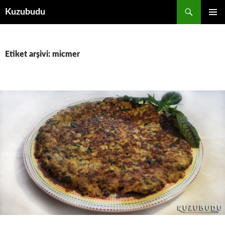
İçeriğe
Ara
Kuzubudu
atla
BIRINCI
MENÜ
Etiket arşivi: micmer