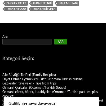
PARSLEY PATTY
TURABI EFENDI
TÜRK MUTFAĞI
TURKISH FOOD
TURKISH KITCHEN
Ara
ARA
Kategori Seçin:
Aile Büyüğü Tarifleri (Family Recipies)
Diyet Osmanlı yemekleri (Diet Ottoman/Turkish cuisine)
Gezilerden tavsiyeler / Tips from trips
Osmanlı Çorbaları (Ottoman/Turkish Soups)
Osmanlı çörek, börek, kurabiyeleri (Ottoman/Turkish pastries, pies,
cookies)
Osmanlı Deniz Mahsulü Yemekleri (Ottoman/Turkish Seafood Dishes)
Gizliliğinize saygı duyuyoruz
Osmanlı Halk Yemekleri (Ottoman/Turkish Folk Cuisine)