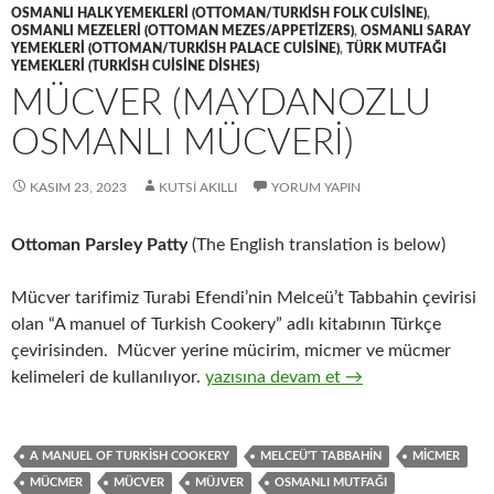
OSMANLI HALK YEMEKLERI (OTTOMAN/TURKISH FOLK CUISINE)
,
OSMANLI MEZELERI (OTTOMAN MEZES/APPETIZERS)
,
OSMANLI SARAY
YEMEKLERI (OTTOMAN/TURKISH PALACE CUISINE)
,
TÜRK MUTFAĞI
YEMEKLERI (TURKISH CUISINE DISHES)
MÜCVER (MAYDANOZLU
OSMANLI MÜCVERİ)
KASIM 23, 2023
KUTSI AKILLI
YORUM YAPIN
Ottoman Parsley Patty
(The English translation is below)
Mücver tarifimiz Turabi Efendi’nin Melceü’t Tabbahin çevirisi
olan “A manuel of Turkish Cookery” adlı kitabının Türkçe
çevirisinden. Mücver yerine mücirim, micmer ve mücmer
MÜCVER (MAYDANOZLU OSMANLI
kelimeleri de kullanılıyor.
yazısına devam et
→
A MANUEL OF TURKISH COOKERY
MELCEÜ'T TABBAHIN
MICMER
MÜCMER
MÜCVER
MÜJVER
OSMANLI MUTFAĞI