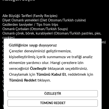
Aile Büyüğü Tarifleri (Family Recipies)
Diyet Osmanlı yemekleri (Diet Ottoman/Turkish cuisine)
Gezilerden tavsiyeler / Tips from trips
Osmanlı Çorbaları (Ottoman/Turkish Soups)
Osmanlı çörek, börek, kurabiyeleri (Ottoman/Turkish pastries, pies,
cookies)
Osmanlı Deniz Mahsulü Yemekleri (Ottoman/Turkish Seafood Dishes)
Gizliliğinize saygı duyuyoruz
Osmanlı Halk Yemekleri (Ottoman/Turkish Folk Cuisine)
Çerezler deneyiminizi geliştirmemize,
Osmanlı Mezeleri (Ottoman Mezes/Appetizers)
Osmanlı Saray Yemekleri (Ottoman/Turkish Palace Cuisine)
kişiselleştirilmiş içerik sunmamıza ve trafiği analiz
Osmanlı Şerbet ve Hoşafları (Ottoman/Turkish Sherbets and
etmemize yardımcı olur. Hangi çerezlere izin
Compotes)
vereceğinizi
Özelleştir
tıklayarak seçebilirsiniz.
Osmanlı Tatlıları (Ottoman/Turkish Desserts)
Türk Mutfağı Yemekleri (Turkish cuisine dishes)
Onaylamak için
Tümünü Kabul Et
, reddetmek için
Vegan ya da Vejetaryen Osmanlı Yemekleri (Vegan or Vegetarian
Tümünü Reddet
tıklayın.
Ottoman/Turkish Dishes)
Yemek Kültürü (Food Culture)
Yemek ve Yemek Kültürü Kitapları
ÖZELLEŞTIR
TÜMÜNÜ REDDET
Tweets by Kuzubudu