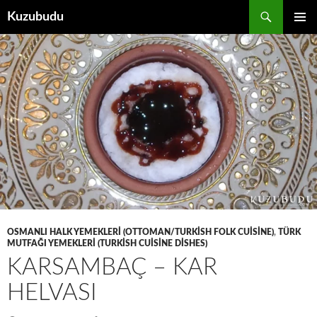
İçeriğe
Ara
Kuzubudu
atla
BIRINCI
MENÜ
OSMANLI HALK YEMEKLERI (OTTOMAN/TURKISH FOLK CUISINE)
,
TÜRK
MUTFAĞI YEMEKLERI (TURKISH CUISINE DISHES)
KARSAMBAÇ – KAR
HELVASI