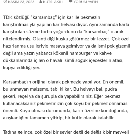
KASIM 23, 2023
KUTSI AKILLI
YORUM YAPIN
TDK sözlüğü “karsambaç” için kar ile pekmezin
karıştırılmasıyla yapılan kar helvası diyor. Aynı zamanda karla
karıştırılan süzme torba yoğurdunu da “karsambaç” olarak
nitelendirmiş. Otantikliği kuşku götürmez bir lezzet. Çok özel
hazırlanma usulleriyle masaya gelmiyor ya da ismi pek gizemli
değil ama yazın yabancı kökenli hamburger ve kahve
dükkanlarında içilen o havalı isimli soğuk içeceklerin atası,
kopya edildiği yer.
Karsambaç’ın orijinal olarak pekmezle yapılıyor. En önemli,
bulunmayan malzeme, tabi ki kar. Bu helvayı bal, pudra
şekeri, reçel ya da şurupla da yapabilirsiniz. Eğer pekmez
kullanacaksanız pekmezinizin çok koyu bir pekmez olmaması
önemli. Koyu olması durumunda, karın üzerine konduğunda,
akışkanlığını tamamen yitirip, bir kütle olarak kalabilir.
Tadına gelince, çok özel bir şeyler değil de değişik bir meyveli