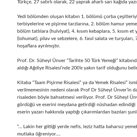
Türkçe, 27 satırlı olarak, 22 yaprak aharlı sarı kağıda yazı
Yedi bölümden oluşan kitabın 1. bölümü çorba çeşitleriy
terbiyelerine ve pişirme tarzlarına, 2. bölüm hamur yemek
bölüm tatlılara (hulviyat), 4. kısım kebaplara, 5. kısım et
(lohumat), pilav ve sebzelere, 6. fasıl salata ve turşuları, 7
hoşaflara ayrılmıştır.
Prof. Dr. Süheyl Ünver “Tarihte 50 Türk Yemeği” kitabında
aldığı Ağdiye Risalesi’nde 200’e yakın tarif olduğunu belir
Kitaba “Taam Pişirme Risalesi” ya da Yemek Risalesi” ism
verilmemesinin nedeni olarak Prof Dr Süheyl Ünver’in 
risaleden böyle bahsetmesi veriliyor. Prof. Dr Süheyl Ün
gördüğü ve eserini meydana getirdiği nüshadan edindiği b
eserin yazarı hakkında yaptığı çıkarımlardan bazıları şunl
“… Lakin her gittiği yerde nefis, leziz hatta baharsız yeme
mutlaka öğreniyor….