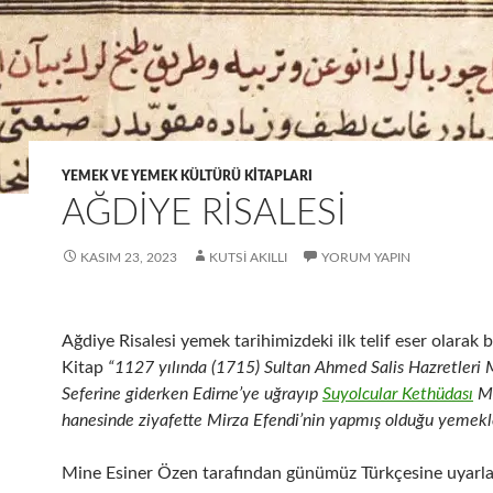
YEMEK VE YEMEK KÜLTÜRÜ KITAPLARI
AĞDİYE RİSALESİ
KASIM 23, 2023
KUTSI AKILLI
YORUM YAPIN
Ağdiye Risalesi yemek tarihimizdeki ilk telif eser olarak bi
Kitap
“1127 yılında (1715) Sultan Ahmed Salis Hazretleri
Seferine giderken Edirne’ye uğrayıp
Suyolcular Kethüdası
Mi
hanesinde ziyafette Mirza Efendi’nin yapmış olduğu yemekl
Mine Esiner Özen tarafından günümüz Türkçesine uyarl