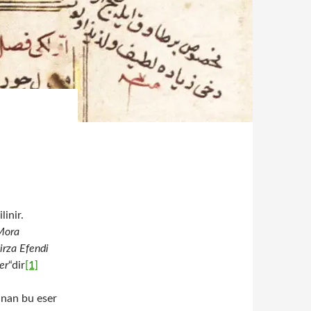
linir.
 Mora
rza Efendi
er
“dir
[1]
anan bu eser