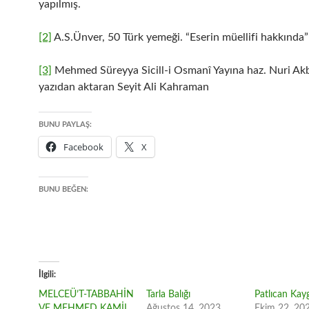
yapılmış.
[2]
A.S.Ünver, 50 Türk yemeği. “Eserin müellifi hakkında”
[3]
Mehmed Süreyya Sicill-i Osmanî Yayına haz. Nuri Ak
yazıdan aktaran Seyit Ali Kahraman
BUNU PAYLAŞ:
Facebook
X
BUNU BEĞEN:
İlgili
MELCEÜ’T-TABBAHİN
Tarla Balığı
Patlıcan Kay
VE MEHMED KAMİL
Ağustos 14, 2023
Ekim 22, 20