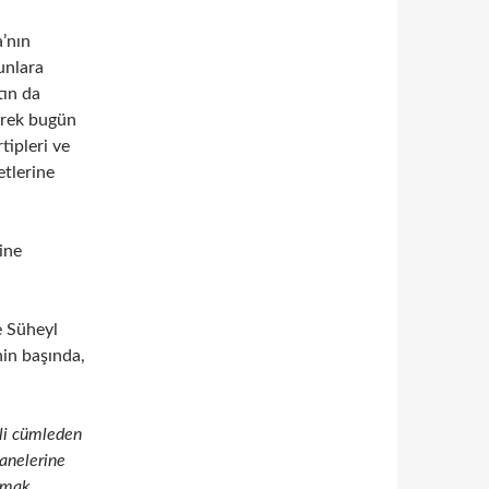
’nın
unlara
tın da
rerek bugün
rtipleri ve
etlerine
cine
e Süheyl
nin başında,
;
ali cümleden
anelerine
lmak