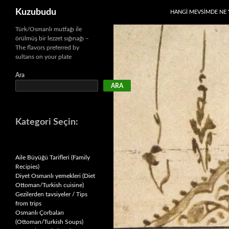
Ara
Kuzubudu
HANGI MEVSIMDE NE 
İçeriğe
Türk/Osmanlı mutfağı ile
örülmüş bir lezzet sığınağı –
atla
The flavors preferred by
sultans on your plate
Ara
ARA
Kategori Seçin:
Aile Büyüğü Tarifleri (Family
Recipies)
Diyet Osmanlı yemekleri (Diet
Ottoman/Turkish cuisine)
Gezilerden tavsiyeler / Tips
from trips
Osmanlı Çorbaları
(Ottoman/Turkish Soups)