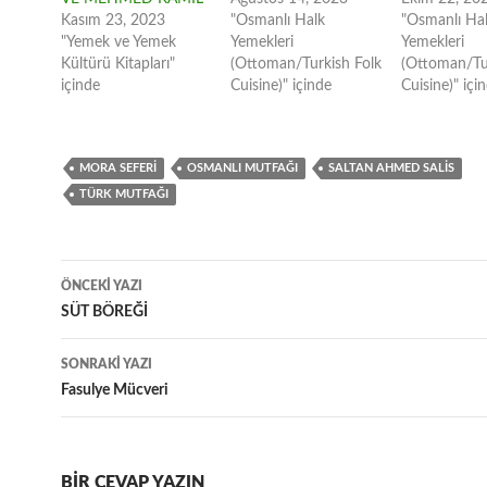
Kasım 23, 2023
"Osmanlı Halk
"Osmanlı Ha
"Yemek ve Yemek
Yemekleri
Yemekleri
Kültürü Kitapları"
(Ottoman/Turkish Folk
(Ottoman/Tu
içinde
Cuisine)" içinde
Cuisine)" içi
MORA SEFERI
OSMANLI MUTFAĞI
SALTAN AHMED SALIS
TÜRK MUTFAĞI
Yazı
ÖNCEKI YAZI
dolaşımı
SÜT BÖREĞİ
SONRAKI YAZI
Fasulye Mücveri
BIR CEVAP YAZIN