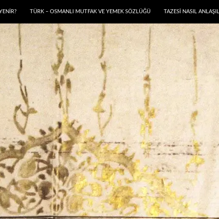
YENIR?
TÜRK – OSMANLI MUTFAK VE YEMEK SÖZLÜĞÜ
TAZESİ NASIL ANLAŞIL