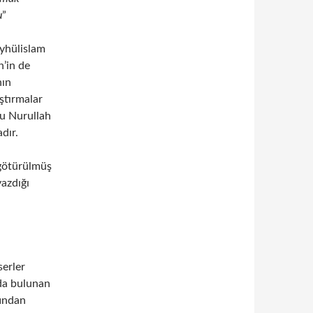
u
”
eyhülislam
’in de
nın
ştırmalar
lu Nurullah
dır.
 götürülmüş
yazdığı
erler
da bulunan
fından