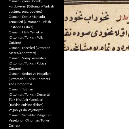
Osmanlı çörek, börek,
kurabiyeleri (Ottoman/Turkish
pastries, pies, cookies)
Osmanlı Deniz Mahsulü
Yemekleri (Ottoman/Turkish
Seafood Dishes)
Osmanlı Halk Yemekleri
(Ottoman/Turkish Folk
Cuisine)
Osmanlı Mezeleri (Ottoman
Mezes/Appetizers)
Osmanlı Saray Yemekleri
(Ottoman/Turkish Palace
Cuisine)
Osmanlı Şerbet ve Hoşafları
(Ottoman/Turkish Sherbets
and Compotes)
Osmanlı Tatlıları
(Ottoman/Turkish Desserts)
Türk Mutfağı Yemekleri
(Turkish cuisine dishes)
Vegan ya da Vejetaryen
Osmanlı Yemekleri (Vegan or
Vegetarian Ottoman/Turkish
Dishes)