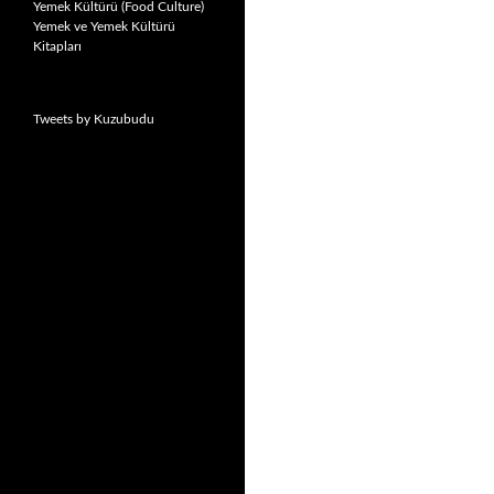
Yemek Kültürü (Food Culture)
Yemek ve Yemek Kültürü
Kitapları
Tweets by Kuzubudu