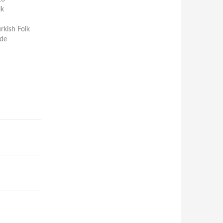
lk
rkish Folk
nde