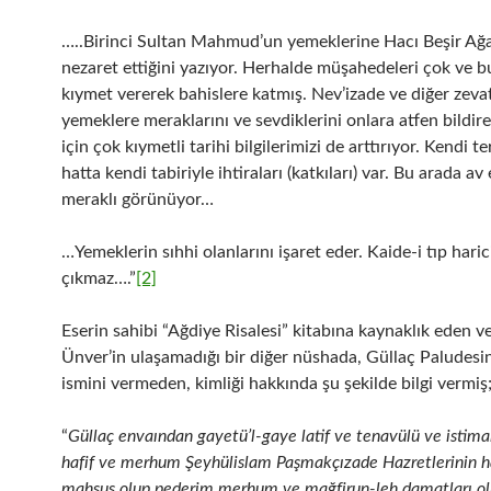
…..Birinci Sultan Mahmud’un yemeklerine Hacı Beşir Ağa
nezaret ettiğini yazıyor. Herhalde müşahedeleri çok ve b
kıymet vererek bahislere katmış. Nev’izade ve diğer zeva
yemeklere meraklarını ve sevdiklerini onlara atfen bildi
için çok kıymetli tarihi bilgilerimizi de arttırıyor. Kendi te
hatta kendi tabiriyle ihtiraları (katkıları) var. Bu arada av 
meraklı görünüyor…
…Yemeklerin sıhhi olanlarını işaret eder. Kaide-i tıp hari
çıkmaz….”
[2]
Eserin sahibi “Ağdiye Risalesi” kitabına kaynaklık eden v
Ünver’in ulaşamadığı bir diğer nüshada, Güllaç Paludesi
ismini vermeden, kimliği hakkında şu şekilde bilgi vermiş
“
Güllaç envaından gayetü’l-gaye latif ve tenavülü ve istim
hafif ve merhum Şeyhülislam Paşmakçızade Hazretlerinin h
mahsus olup pederim merhum ve mağfirun-leh damatları o