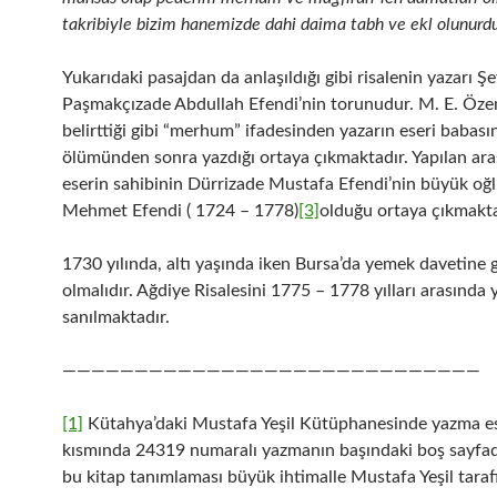
takribiyle bizim hanemizde dahi daima tabh ve ekl olunurd
Yukarıdaki pasajdan da anlaşıldığı gibi risalenin yazarı Ş
Paşmakçızade Abdullah Efendi’nin torunudur. M. E. Özen
belirttiği gibi “merhum” ifadesinden yazarın eseri babası
ölümünden sonra yazdığı ortaya çıkmaktadır. Yapılan ara
eserin sahibinin Dürrizade Mustafa Efendi’nin büyük oğ
Mehmet Efendi ( 1724 – 1778)
[3]
olduğu ortaya çıkmakta
1730 yılında, altı yaşında iken Bursa’da yemek davetine
olmalıdır. Ağdiye Risalesini 1775 – 1778 yılları arasında 
sanılmaktadır.
—————————————————————————————
[1]
Kütahya’daki Mustafa Yeşil Kütüphanesinde yazma es
kısmında 24319 numaralı yazmanın başındaki boş sayfa
bu kitap tanımlaması büyük ihtimalle Mustafa Yeşil tara