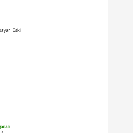
bayar Eski
ganası
23