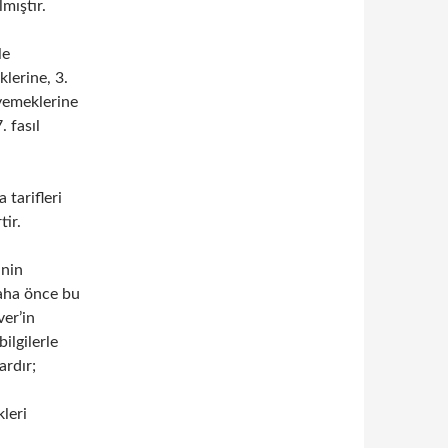
lmıştır.
le
lerine, 3.
 yemeklerine
. fasıl
 tarifleri
tir.
inin
daha önce bu
ver’in
ilgilerle
ardır;
kleri